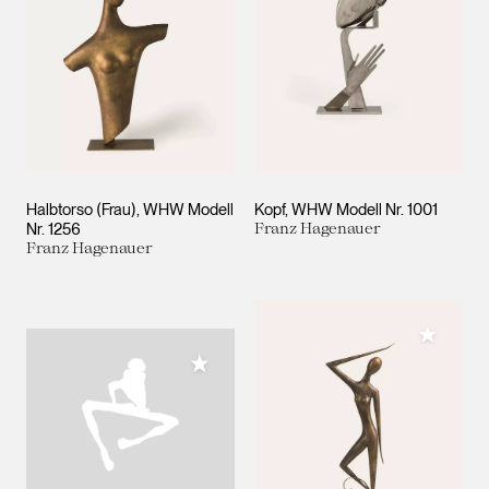
Halbtorso (Frau), WHW Modell
Kopf, WHW Modell Nr. 1001
Nr. 1256
Franz Hagenauer
Franz Hagenauer
Meiner 
Meiner Sammlung hinzufügen