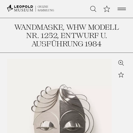
Open 
Meine Sammlu
ONLINE
Suche
SAMMLUNG
WANDMASKE, WHW MODELL
NR. 1252
, ENTWURF U.
AUSFÜHRUNG 1984
Zoom
Star