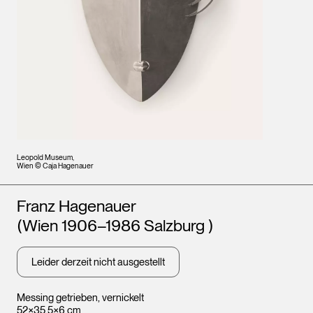
Leopold Museum,
Wien © Caja Hagenauer
Künstler*innen
Franz Hagenauer
(Wien 1906–1986 Salzburg )
Leider derzeit nicht ausgestellt
Messing getrieben, vernickelt
52×35,5×6 cm