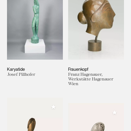
Karyatide
Frauenkopf
Josef Pillhofer
Franz Hagenauer,
Werkstätte Hagenauer
Wien
Meiner Sammlung hinzufügen
Meiner 