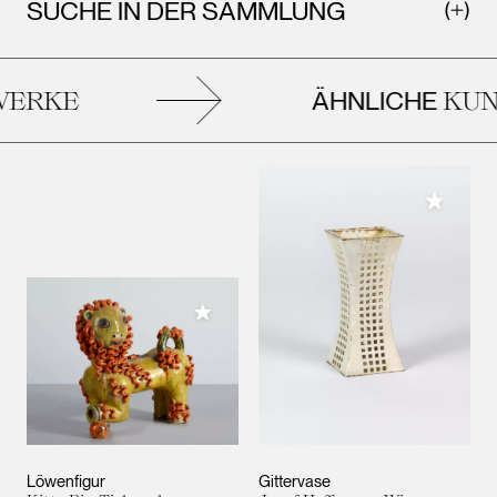
SUCHE IN DER SAMMLUNG
ÄHNLICHE
ERKE
KUN
Meiner 
Meiner Sammlung hinzufügen
Löwenfigur
Gittervase