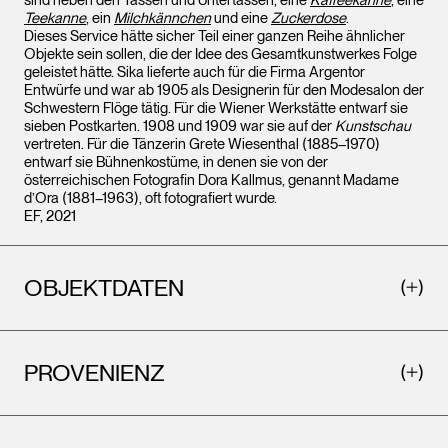
sind neben den Tassen und Untertassen, eine
Kaffeekanne
, eine
Teekanne
, ein
Milchkännchen
und eine
Zuckerdose
.
Dieses Service hätte sicher Teil einer ganzen Reihe ähnlicher
Objekte sein sollen, die der Idee des Gesamtkunstwerkes Folge
geleistet hätte. Sika lieferte auch für die Firma Argentor
Entwürfe und war ab 1905 als Designerin für den Modesalon der
Schwestern Flöge tätig. Für die Wiener Werkstätte entwarf sie
sieben Postkarten. 1908 und 1909 war sie auf der
Kunstschau
vertreten. Für die Tänzerin Grete Wiesenthal (1885–1970)
entwarf sie Bühnenkostüme, in denen sie von der
österreichischen Fotografin Dora Kallmus, genannt Madame
d’Ora (1881–1963), oft fotografiert wurde.
EF, 2021
OBJEKTDATEN
PROVENIENZ