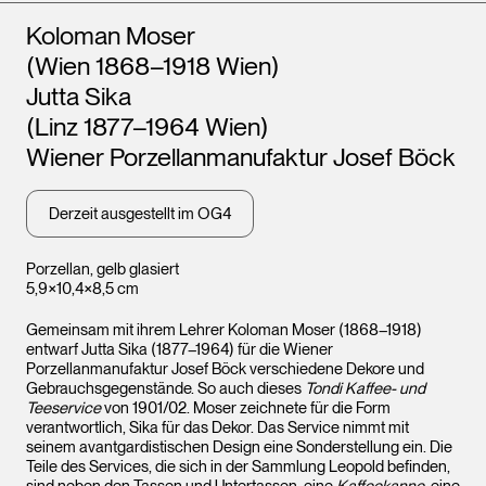
Künstler*innen
Koloman Moser
(Wien 1868–1918 Wien)
Jutta Sika
(Linz 1877–1964 Wien)
Wiener Porzellanmanufaktur Josef Böck
Derzeit ausgestellt im OG4
Porzellan, gelb glasiert
5,9×10,4×8,5 cm
Gemeinsam mit ihrem Lehrer Koloman Moser (1868–1918)
entwarf Jutta Sika (1877–1964) für die Wiener
Porzellanmanufaktur Josef Böck verschiedene Dekore und
Gebrauchsgegenstände. So auch dieses
Tondi Kaffee- und
Teeservice
von 1901/02. Moser zeichnete für die Form
verantwortlich, Sika für das Dekor. Das Service nimmt mit
seinem avantgardistischen Design eine Sonderstellung ein. Die
Teile des Services, die sich in der Sammlung Leopold befinden,