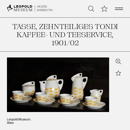
Open 
Meine Sammlu
ONLINE
Suche
SAMMLUNG
TASSE, ZEHNTEILIGES TONDI
KAFFEE- UND TEESERVICE
,
1901/02
Zoom
Star
Leopold Museum,
Wien