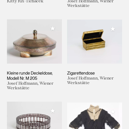
Kitty Rix-Tichacek
Josef Hoffmann, Wiener
Werkstätte
Meiner Sammlung hinzufügen
Meiner 
Kleine runde Deckeldose,
Zigarettendose
Modell Nr. M 205
Josef Hoffmann, Wiener
Werkstätte
Josef Hoffmann, Wiener
Werkstätte
Meiner Sammlung hinzufügen
Meiner 