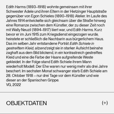
Edith Harms (1893–1918) wohnte gemeinsam mit ihrer
Schwester Adele und ihren Eltern in der Hietzinger Hauptstraße
gegenüber von Egon Schieles (1890–1918) Atelier. Im Laufe des
Jahres 1914 entwickelte sich gleichsam über die Straße hinweg
eine Romanze zwischen dem Künstler, der zu dieser Zeit noch
mit Wally Neuzil (1894–1917) liiert war, und Edith Harms. Kurz
bevor er im Juni 1915 zum Kriegsdienst eingezogen wurde,
heiratete er schließlich die Nachbarin aus bürgerlichem Haus.
Das im selben Jahr entstandene Porträt
Edith Schiele in
gestreiftem Kleid, sitzend
zeigt sie in starker Aufsicht beinahe
zaghaft aus dem Bild blickend, in ein kontrastreich gestreiftes
Kleid und eine die Farbe der Haare aufgreifende Weste
gekleidet. In der Folge stand Edith Schiele ihrem Mann
wiederholt Modell. Der Ehe waren nur wenig mehr als drei Jahre
beschert: Im sechsten Monat schwanger starb Edith Schiele am
28. Oktober 1918 – nur drei Tage vor dem Künstler und wie
dieser an der Spanischen Grippe.
VG, 2022
OBJEKTDATEN