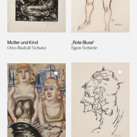
Mutter und Kind
„Rote Bluse“
Otto Rudolf Schatz
Egon Schiele
Meiner 
Meiner Sammlung hinzufügen