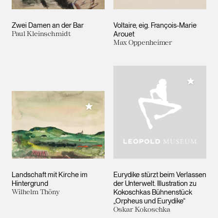
Zwei Damen an der Bar
Voltaire, eig. François-Marie
Paul Kleinschmidt
Arouet
Max Oppenheimer
Meiner 
Meiner Sammlung hinzufügen
Landschaft mit Kirche im
Eurydike stürzt beim Verlassen
Hintergrund
der Unterwelt. Illustration zu
Wilhelm Thöny
Kokoschkas Bühnenstück
„Orpheus und Eurydike“
Oskar Kokoschka