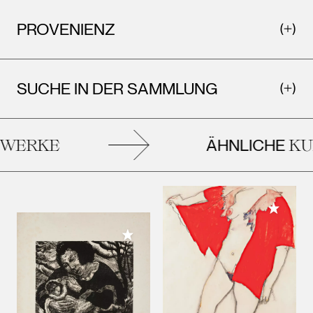
PROVENIENZ
SUCHE IN DER SAMMLUNG
ÄHNLICHE
WERKE
KU
Meiner 
Meiner Sammlung hinzufügen