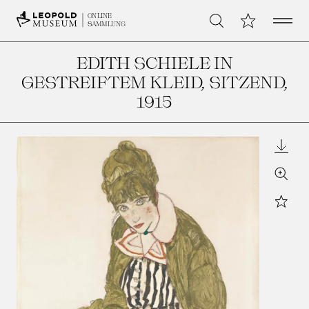
Open 
Meine Sammlu
ONLINE
Suche
SAMMLUNG
EDITH SCHIELE IN
GESTREIFTEM KLEID, SITZEND
,
1915
Downl
Zoom
Star