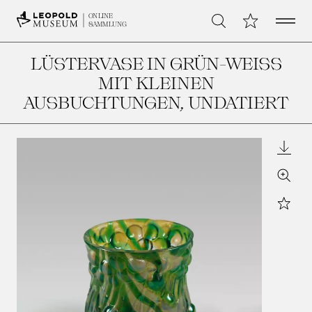
Open 
Meine Sammlu
ONLINE
Suche
SAMMLUNG
LÜSTERVASE IN GRÜN-WEISS M
IT KLEINEN A
USBUCHTUNGEN
, UNDATIERT
Downl
Zoom
Star