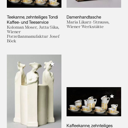
Teekanne, zehnteiliges Tondi
Damenhandtasche
Kaffee- und Teeservice
Maria Likarz-Strauss,
Wiener Werkstätte
Koloman Moser, Jutta Sika,
Wiener
Porzellanmanufaktur Josef
Böck
Meiner Sammlung hinzufügen
Meiner 
Kaffeekanne, zehnteiliges