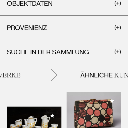
OBJEKTDATEN
PROVENIENZ
SUCHE IN DER SAMMLUNG
ÄHNLICHE
ERKE
KUN
Meiner 
Meiner Sammlung hinzufügen