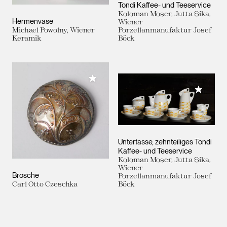
Tondi Kaffee- und Teeservice
Koloman Moser, Jutta Sika,
Hermenvase
Wiener
Michael Powolny, Wiener
Porzellanmanufaktur Josef
Keramik
Böck
Meiner Sammlung hinzufügen
Meiner 
Untertasse, zehnteiliges Tondi
Kaffee- und Teeservice
Koloman Moser, Jutta Sika,
Wiener
Brosche
Porzellanmanufaktur Josef
Carl Otto Czeschka
Böck