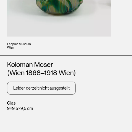
Leopold Museum,
Wien
Künstler*innen
Koloman Moser
(Wien 1868–1918 Wien)
Leider derzeit nicht ausgestellt
Glas
9×9,5×9,5 cm