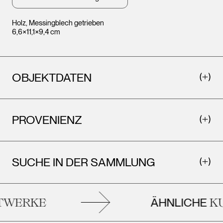
Wien © Caja Hagenauer
Holz, Messingblech getrieben
Leopo
Wien ©
6,6×11,1×9,4 cm
OBJEKTDATEN
PROVENIENZ
SUCHE IN DER SAMMLUNG
ÄHNLICHE
WERKE
KU