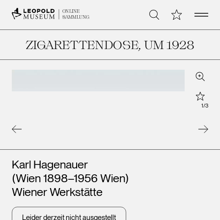
Open 
Meine Sammlu
ONLINE
Suche
SAMMLUNG
ZIGARETTENDOSE
, UM 1928
Zoom
Star
1
/
3
Künstler*innen
Karl Hagenauer
(Wien 1898–1956 Wien)
Wiener Werkstätte
Leider derzeit nicht ausgestellt
Leopold Museum,