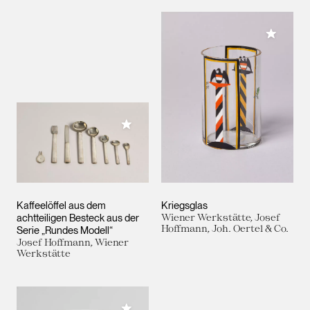
Meiner 
Meiner Sammlung hinzufügen
Kaffeelöffel aus dem
Kriegsglas
achtteiligen Besteck aus der
Wiener Werkstätte, Josef
Hoffmann, Joh. Oertel & Co.
Serie „Rundes Modell“
Josef Hoffmann, Wiener
Werkstätte
Meiner Sammlung hinzufügen