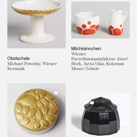
Meiner 
Milchkännchen
Wiener
Obstschale
Porzellanmanufaktur Josef
Michael Powolny, Wiener
Böck, Jutta Sika, Koloman
Keramik
Moser Schule
Meiner Sammlung hinzufügen
Meiner 