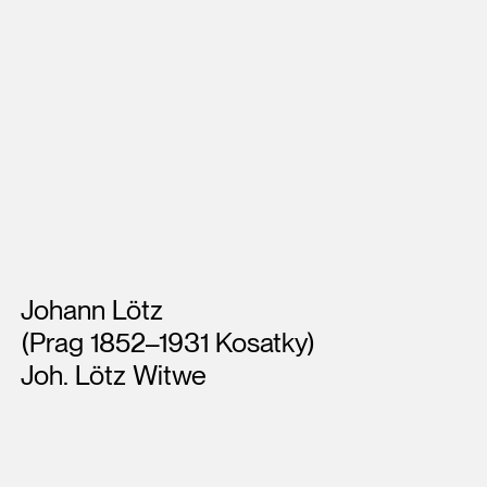
Künstler*innen
Johann Lötz
(Prag 1852–1931 Kosatky)
Joh. Lötz Witwe