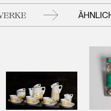
ÄHNLICHE
E
K