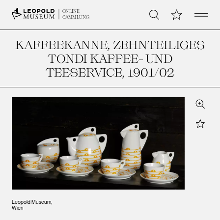
Open 
Meine Sammlu
ONLINE
Suche
SAMMLUNG
KAFFEEKANNE, ZEHNTEILIGES
TONDI KAFFEE- UND
TEESERVICE
, 1901/02
Zoom
Star
Leopold Museum,
Wien