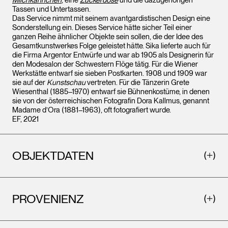
Milchkännchen
, eine
Zuckerdose
und die dazugehörigen
Tassen und Untertassen.
Das Service nimmt mit seinem avantgardistischen Design eine
Sonderstellung ein. Dieses Service hätte sicher Teil einer
ganzen Reihe ähnlicher Objekte sein sollen, die der Idee des
Gesamtkunstwerkes Folge geleistet hätte. Sika lieferte auch für
die Firma Argentor Entwürfe und war ab 1905 als Designerin für
den Modesalon der Schwestern Flöge tätig. Für die Wiener
Werkstätte entwarf sie sieben Postkarten. 1908 und 1909 war
sie auf der
Kunstschau
vertreten. Für die Tänzerin Grete
Wiesenthal (1885–1970) entwarf sie Bühnenkostüme, in denen
sie von der österreichischen Fotografin Dora Kallmus, genannt
Madame d’Ora (1881–1963), oft fotografiert wurde.
EF, 2021
OBJEKTDATEN
PROVENIENZ