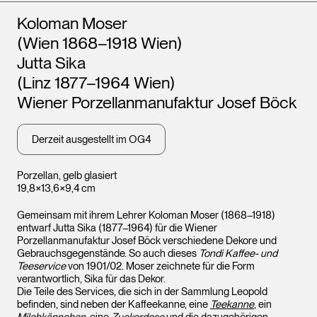
Künstler*innen
Koloman Moser
(Wien 1868–1918 Wien)
Jutta Sika
(Linz 1877–1964 Wien)
Wiener Porzellanmanufaktur Josef Böck
Derzeit ausgestellt im OG4
Porzellan, gelb glasiert
19,8×13,6×9,4 cm
Gemeinsam mit ihrem Lehrer Koloman Moser (1868–1918)
entwarf Jutta Sika (1877–1964) für die Wiener
Porzellanmanufaktur Josef Böck verschiedene Dekore und
Gebrauchsgegenstände. So auch dieses
Tondi Kaffee- und
Teeservice
von 1901/02. Moser zeichnete für die Form
verantwortlich, Sika für das Dekor.
Die Teile des Services, die sich in der Sammlung Leopold
befinden, sind neben der Kaffeekanne, eine
Teekanne
, ein