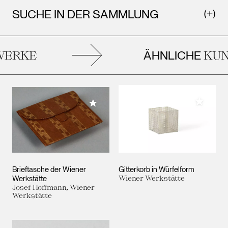
SUCHE IN DER SAMMLUNG
ÄHNLICHE
ERKE
KUN
Meiner 
Meiner Sammlung hinzufügen
Brieftasche der Wiener
Gitterkorb in Würfelform
Werkstätte
Wiener Werkstätte
Josef Hoffmann, Wiener
Werkstätte