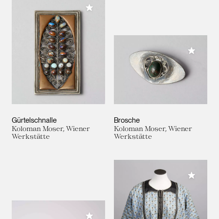
Meiner Sammlung hinzufügen
Meiner 
Gürtelschnalle
Brosche
Koloman Moser, Wiener
Koloman Moser, Wiener
Werkstätte
Werkstätte
Meiner 
Meiner Sammlung hinzufügen