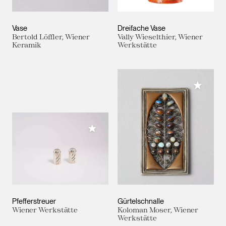
Vase
Dreifache Vase
Bertold Löffler, Wiener
Vally Wieselthier, Wiener
Keramik
Werkstätte
Meiner 
Meiner Sammlung hinzufügen
Pfefferstreuer
Gürtelschnalle
Wiener Werkstätte
Koloman Moser, Wiener
Werkstätte