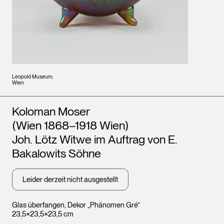
Leopold Museum,
Wien
Künstler*innen
Koloman Moser
(Wien 1868–1918 Wien)
Joh. Lötz Witwe im Auftrag von E.
Bakalowits Söhne
Leider derzeit nicht ausgestellt
Glas überfangen, Dekor „Phänomen Gré”
23,5×23,5×23,5 cm