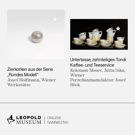
Meiner Sammlung hinzufügen
Meiner 
Untertasse, zehnteiliges Tondi
Kaffee- und Teeservice
Zierkorken aus der Serie
Koloman Moser, Jutta Sika,
„Rundes Modell“
Wiener
Josef Hoffmann, Wiener
Porzellanmanufaktur Josef
Werkstätte
Böck
ONLINE
SAMMLUNG