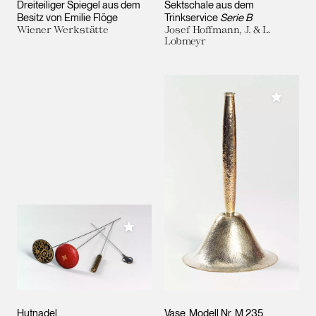
Dreiteiliger Spiegel aus dem
Sektschale aus dem
Besitz von Emilie Flöge
Trinkservice
Serie B
Wiener Werkstätte
Josef Hoffmann, J. & L.
Lobmeyr
Meiner 
Meiner Sammlung hinzufügen
Hutnadel
Vase, Modell Nr. M 235