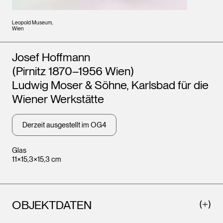
Leopold Museum,
Wien
Künstler*innen
Josef Hoffmann
(Pirnitz 1870–1956 Wien)
Ludwig Moser & Söhne, Karlsbad für die
Wiener Werkstätte
Derzeit ausgestellt im OG4
Glas
11×15,3×15,3 cm
OBJEKTDATEN