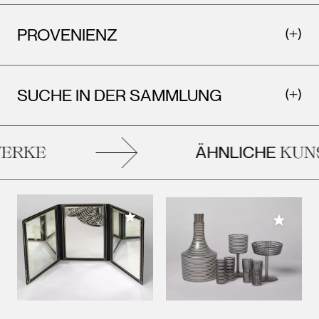
PROVENIENZ
SUCHE IN DER SAMMLUNG
ÄHNLICHE
ERKE
KUNS
Meiner Sammlung hinzufügen
Meiner 