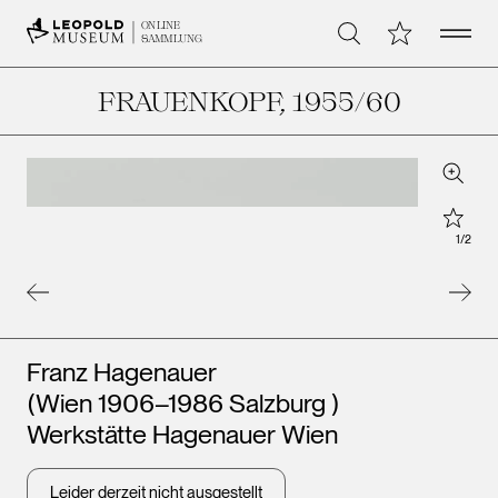
Open 
Meine Sammlu
ONLINE
Suche
SAMMLUNG
FRAUENKOPF
, 1955/60
Zoom
Star
1
/
2
Künstler*innen
Franz Hagenauer
(Wien 1906–1986 Salzburg )
Werkstätte Hagenauer Wien
Leider derzeit nicht ausgestellt