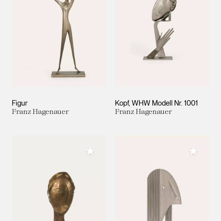
Figur
Kopf, WHW Modell Nr. 1001
Franz Hagenauer
Franz Hagenauer
Meiner Sammlung hinzufügen
Meiner 