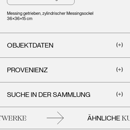
Messing getrieben, zylindrischer Messingsockel
36×36×15 cm
OBJEKTDATEN
Leopold Museum,
Wien © Caja Hagenauer
PROVENIENZ
Leopo
Wien ©
SUCHE IN DER SAMMLUNG
ÄHNLICHE
WERKE
KU