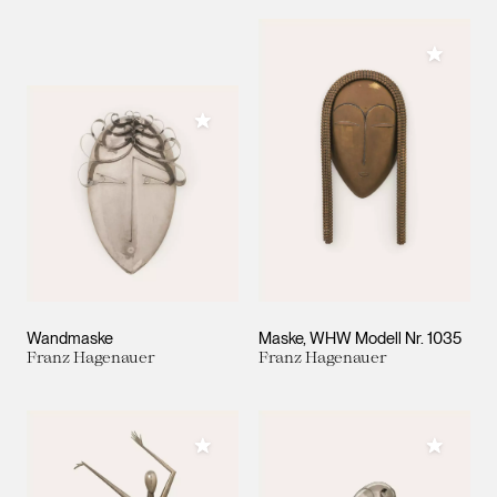
Meiner 
Meiner Sammlung hinzufügen
Wandmaske
Maske, WHW Modell Nr. 1035
Franz Hagenauer
Franz Hagenauer
Meiner Sammlung hinzufügen
Meiner 