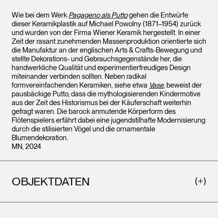
Wie bei dem Werk
Pagageno als Putto
gehen die Entwürfe
dieser Keramikplastik auf Michael Powolny (1871–1954) zurück
und wurden von der Firma Wiener Keramik hergestellt. In einer
Zeit der rasant zunehmenden Massenproduktion orientierte sich
die Manufaktur an der englischen Arts & Crafts-Bewegung und
stellte Dekorations- und Gebrauchsgegenstände her, die
handwerkliche Qualität und experimentierfreudiges Design
miteinander verbinden sollten. Neben radikal
formvereinfachenden Keramiken, siehe etwa
Vase
, beweist der
pausbäckige Putto, dass die mythologisierenden Kindermotive
aus der Zeit des Historismus bei der Käuferschaft weiterhin
gefragt waren. Die barock anmutende Körperform des
Flötenspielers erfährt dabei eine jugendstilhafte Modernisierung
durch die stilisierten Vögel und die ornamentale
Blumendekoration.
MN, 2024
OBJEKTDATEN