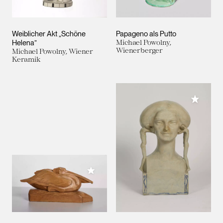
Weiblicher Akt „Schöne
Papageno als Putto
Helena”
Michael Powolny,
Wienerberger
Michael Powolny, Wiener
Keramik
Meiner 
Meiner Sammlung hinzufügen