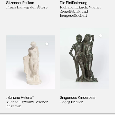
Sitzender Pelikan
Die Einflüsterung
Franz Barwig der Ältere
Richard Luksch, Wiener
Ziegelfabrik und
Baugesellschaft
Meiner 
Meiner Sammlung hinzufügen
„Schöne Helena”
Singendes Kinderpaar
Michael Powolny, Wiener
Georg Ehrlich
Keramik