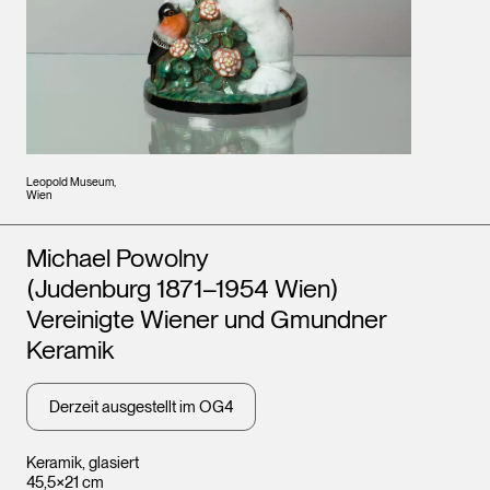
Leopold Museum,
Wien
Künstler*innen
Michael Powolny
(Judenburg 1871–1954 Wien)
Vereinigte Wiener und Gmundner
Keramik
Derzeit ausgestellt im OG4
Keramik, glasiert
45,5×21 cm