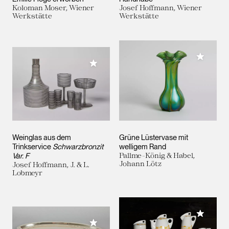
Koloman Moser, Wiener
Josef Hoffmann, Wiener
Werkstätte
Werkstätte
Meiner 
Meiner Sammlung hinzufügen
Weinglas aus dem
Grüne Lüstervase mit
Trinkservice
Schwarzbronzit
welligem Rand
Var. F
Pallme-König & Habel,
Johann Lötz
Josef Hoffmann, J. & L.
Lobmeyr
Meiner 
Meiner Sammlung hinzufügen