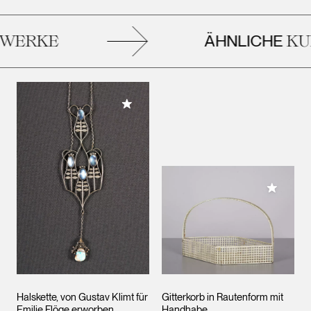
ÄHNLICHE
WERKE
KU
Meiner Sammlung hinzufügen
Meiner 
Halskette, von Gustav Klimt für
Gitterkorb in Rautenform mit
Emilie Flöge erworben
Handhabe