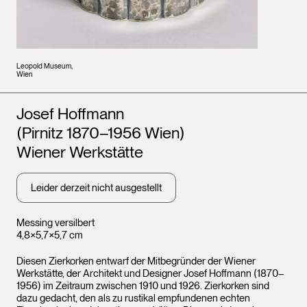
Leopold Museum,
Wien
Künstler*innen
Josef Hoffmann
(Pirnitz 1870–1956 Wien)
Wiener Werkstätte
Leider derzeit nicht ausgestellt
Messing versilbert
4,8×5,7×5,7 cm
Diesen Zierkorken entwarf der Mitbegründer der Wiener
Werkstätte, der Architekt und Designer Josef Hoffmann (1870–
1956) im Zeitraum zwischen 1910 und 1926. Zierkorken sind
dazu gedacht, den als zu rustikal empfundenen echten