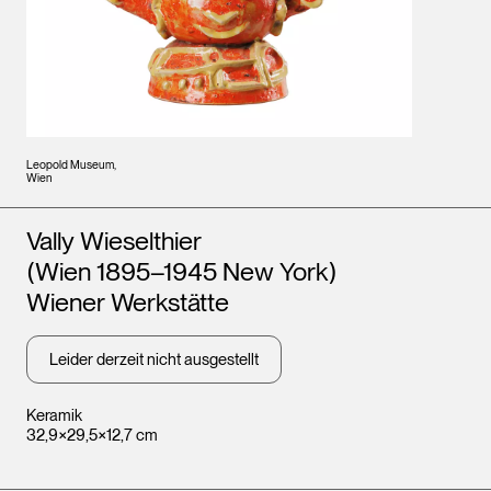
Leopold Museum,
Wien
Künstler*innen
Vally Wieselthier
(Wien 1895–1945 New York)
Wiener Werkstätte
Leider derzeit nicht ausgestellt
Keramik
32,9×29,5×12,7 cm