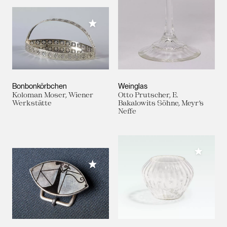
Meiner Sammlung hinzufügen
Bonbonkörbchen
Weinglas
Koloman Moser, Wiener
Otto Prutscher, E.
Werkstätte
Bakalowits Söhne, Meyr’s
Neffe
Meiner 
Meiner Sammlung hinzufügen