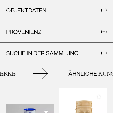
OBJEKTDATEN
PROVENIENZ
SUCHE IN DER SAMMLUNG
ÄHNLICHE
RKE
KUNS
Meiner 
Meiner Sammlung hinzufügen