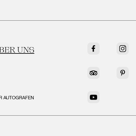
BER UNS
Facebook
Instag
Tripadvisor
Pinter
ER AUTOGRAFEN
YouTube