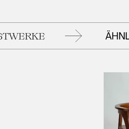
ÄHNLIC
WERKE
Leopold Museum,
Wien