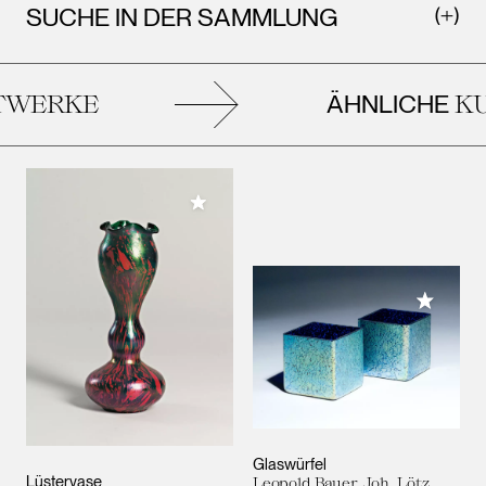
SUCHE IN DER SAMMLUNG
ÄHNLICHE
WERKE
KU
Meiner Sammlung hinzufügen
Meiner 
Glaswürfel
Lüstervase
Leopold Bauer, Joh. Lötz