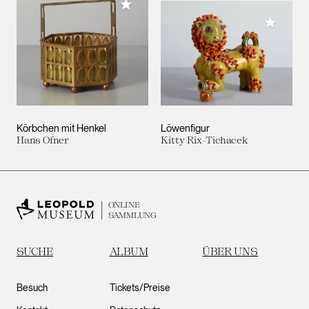
Meiner Sammlung hinzufügen
Meiner 
Körbchen mit Henkel
Löwenfigur
Hans Ofner
Kitty Rix-Tichacek
ONLINE
SAMMLUNG
SUCHE
ALBUM
ÜBER UNS
Besuch
Tickets/Preise