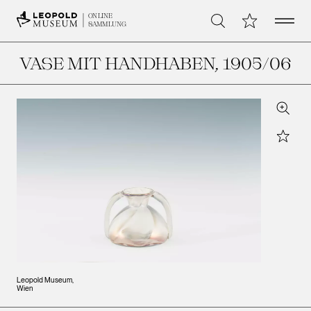
Open 
Meine Sammlu
ONLINE
Suche
SAMMLUNG
VASE MIT HANDHABEN
, 1905/06
Zoom
Star
Leopold Museum,
Wien