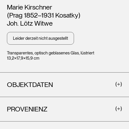
Künstler*innen
Marie Kirschner
(Prag 1852–1931 Kosatky)
Joh. Lötz Witwe
Leider derzeit nicht ausgestellt
Transparentes, optisch geblasenes Glas, lüstriert
13,2×17,9×15,9 cm
OBJEKTDATEN
PROVENIENZ