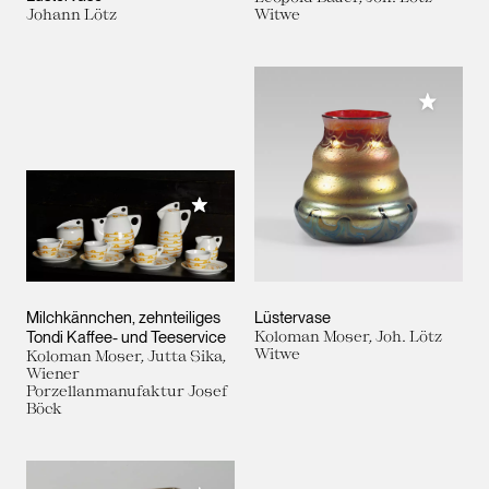
Johann Lötz
Witwe
Meiner 
Meiner Sammlung hinzufügen
Milchkännchen, zehnteiliges
Lüstervase
Tondi Kaffee- und Teeservice
Koloman Moser, Joh. Lötz
Witwe
Koloman Moser, Jutta Sika,
Wiener
Porzellanmanufaktur Josef
Böck