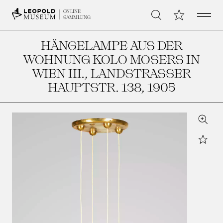
Open 
Meine Sammlu
ONLINE
Suche
SAMMLUNG
HÄNGELAMPE AUS DER
WOHNUNG KOLO MOSERS IN
WIEN III., LANDSTRASSER H
AUPTSTR. 138
, 1905
Zoom
Star