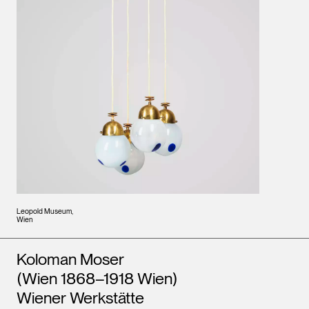
Leopold Museum,
Wien
Künstler*innen
Koloman Moser
(Wien 1868–1918 Wien)
Wiener Werkstätte