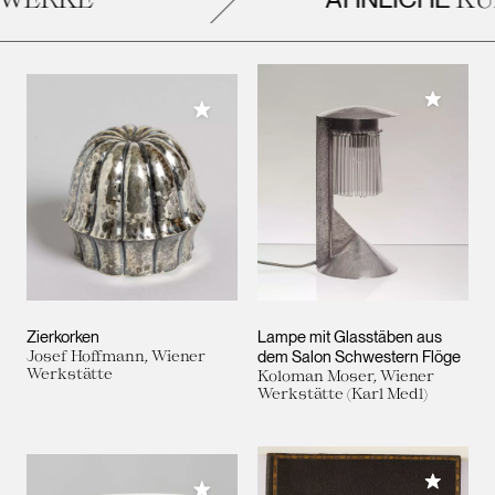
Meiner 
Meiner Sammlung hinzufügen
Zierkorken
Lampe mit Glasstäben aus
Josef Hoffmann, Wiener
dem Salon Schwestern Flöge
Werkstätte
Koloman Moser, Wiener
Werkstätte (Karl Medl)
Meiner 
Meiner Sammlung hinzufügen