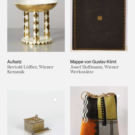
Aufsatz
Mappe von Gustav Klimt
Bertold Löffler, Wiener
Josef Hoffmann, Wiener
Keramik
Werkstätte
Meiner 
Meiner Sammlung hinzufügen