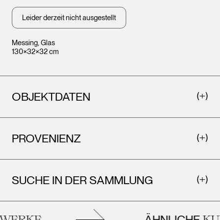
Leider derzeit nicht ausgestellt
Messing, Glas
130×32×32 cm
OBJEKTDATEN
PROVENIENZ
SUCHE IN DER SAMMLUNG
ÄHNLICHE
WERKE
KU