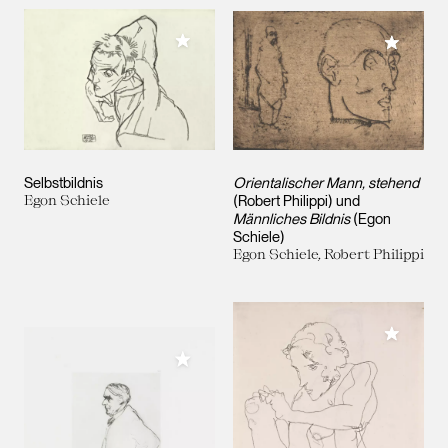
Meiner Sammlung hinzufügen
Meiner 
Selbstbildnis
Orientalischer Mann, stehend
Egon Schiele
(Robert Philippi) und
Männliches Bildnis
(Egon
Schiele)
Egon Schiele, Robert Philippi
Meiner 
Meiner Sammlung hinzufügen