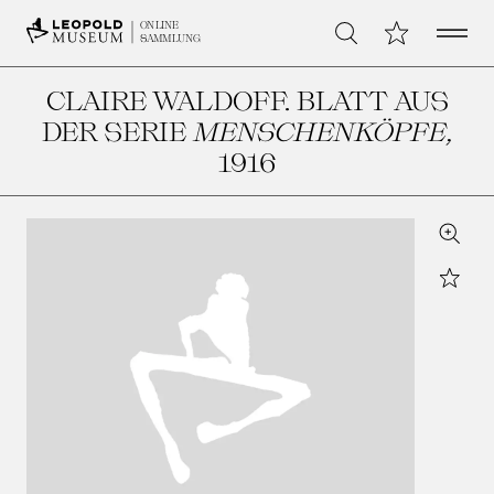
Open 
Meine Sammlu
ONLINE
Suche
SAMMLUNG
CLAIRE WALDOFF. BLATT AUS
DER SERIE
MENSCHENKÖPFE
,
1916
Zoom
Star