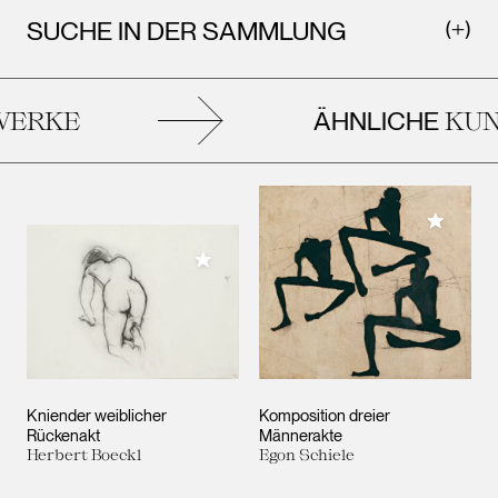
SUCHE IN DER SAMMLUNG
ÄHNLICHE
ERKE
KUN
Meiner 
Meiner Sammlung hinzufügen
Kniender weiblicher
Komposition dreier
Rückenakt
Männerakte
Herbert Boeckl
Egon Schiele