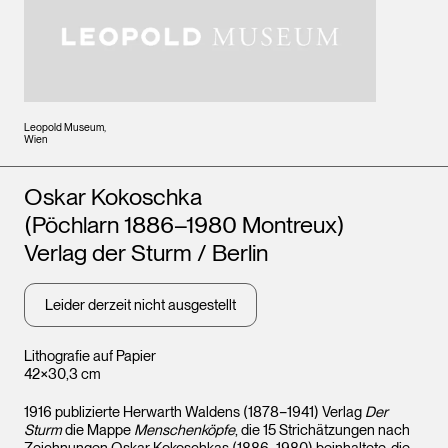
Leopold Museum,
Wien
Künstler*innen
Oskar Kokoschka
(Pöchlarn 1886–1980 Montreux)
Verlag der Sturm / Berlin
Leider derzeit nicht ausgestellt
Lithografie auf Papier
42×30,3 cm
1916 publizierte Herwarth Waldens (1878−1941) Verlag
Der
Sturm
die Mappe
Menschenköpfe
, die 15 Strichätzungen nach