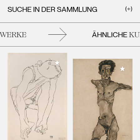
SUCHE IN DER SAMMLUNG
ÄHNLICHE
WERKE
KUN
Meiner Sammlung hinzufügen
Meiner 