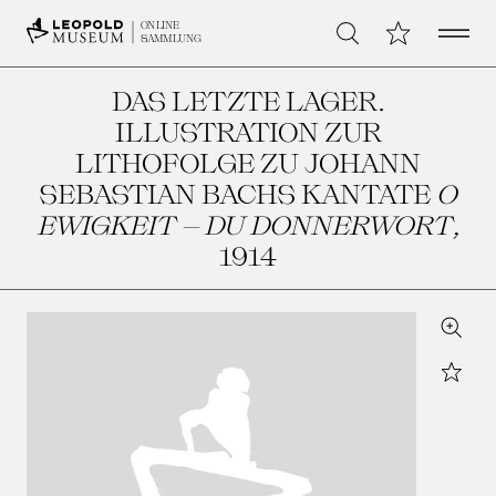
Open 
Meine Sammlu
ONLINE
Suche
SAMMLUNG
DAS LETZTE LAGER.
ILLUSTRATION ZUR
LITHOFOLGE ZU JOHANN
SEBASTIAN BACHS KANTATE
O
EWIGKEIT – DU DONNERWORT
,
1914
Zoom
Star