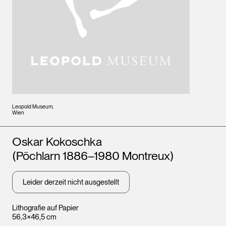
Leopold Museum,
Wien
Künstler*innen
Oskar Kokoschka
(Pöchlarn 1886–1980 Montreux)
Leider derzeit nicht ausgestellt
Lithografie auf Papier
56,3×46,5 cm