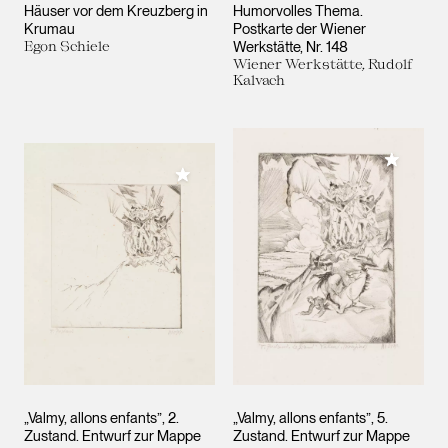
Häuser vor dem Kreuzberg in
Humorvolles Thema.
Krumau
Postkarte der Wiener
Egon Schiele
Werkstätte, Nr. 148
Wiener Werkstätte, Rudolf
Kalvach
Meiner 
Meiner Sammlung hinzufügen
„Valmy, allons enfants”, 2.
„Valmy, allons enfants”, 5.
Zustand. Entwurf zur Mappe
Zustand. Entwurf zur Mappe