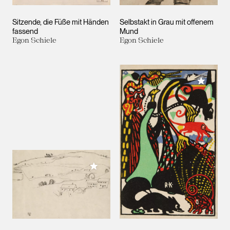
Sitzende, die Füße mit Händen
Selbstakt in Grau mit offenem
fassend
Mund
Egon Schiele
Egon Schiele
Meiner 
Meiner Sammlung hinzufügen