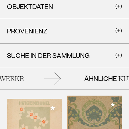
OBJEKTDATEN
PROVENIENZ
SUCHE IN DER SAMMLUNG
ÄHNLICHE
ERKE
KUN
Meiner 
Meiner Sammlung hinzufügen