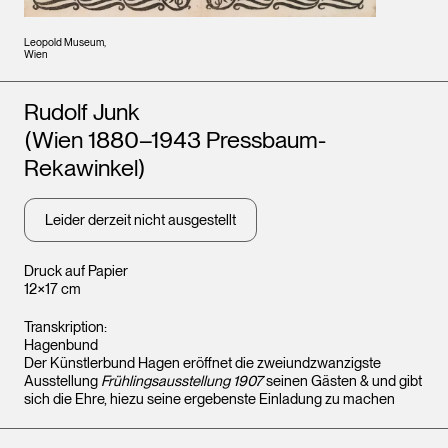
Leopold Museum,
Wien
Künstler*innen
Rudolf Junk
(Wien 1880–1943 Pressbaum-
Rekawinkel)
Leider derzeit nicht ausgestellt
Druck auf Papier
12×17 cm
Transkription:
Hagenbund
Der Künstlerbund Hagen eröffnet die zweiundzwanzigste
Ausstellung
Frühlingsausstellung 1907
seinen Gästen & und gibt
sich die Ehre, hiezu seine ergebenste Einladung zu machen