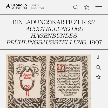
Open 
Meine Sammlu
ONLINE
Suche
SAMMLUNG
EINLADUNGSKARTE ZUR
22.
AUSSTELLUNG DES
HAGENBUNDES,
FRÜHLINGSAUSSTELLUNG
, 1907
Downl
Zoom
Star