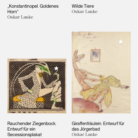
„Konstantinopel. Goldenes
Wilde Tiere
Horn“
Oskar Laske
Oskar Laske
Meiner 
Meiner Sammlung hinzufügen
Rauchender Ziegenbock.
Giraffenfräulein. Entwurf für
Entwurf für ein
das Jörgerbad
Secessionsplakat
Oskar Laske