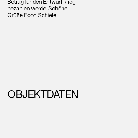
Betrag für den Entwurf krieg
Leopold Museum,
bezahlen werde. Schöne
Wien
Grüße Egon Schiele.
OBJEKTDATEN