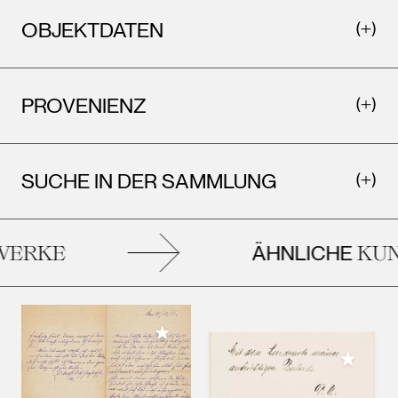
OBJEKTDATEN
PROVENIENZ
SUCHE IN DER SAMMLUNG
ÄHNLICHE
ERKE
KUN
Meiner Sammlung hinzufügen
Meiner 