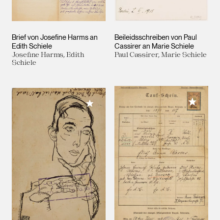
Brief von Josefine Harms an
Beileidsschreiben von Paul
Edith Schiele
Cassirer an Marie Schiele
Josefine Harms, Edith
Paul Cassirer, Marie Schiele
Schiele
Meiner 
Meiner Sammlung hinzufügen