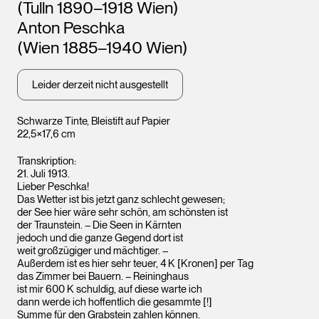
(Tulln 1890–1918 Wien)
Anton Peschka
(Wien 1885–1940 Wien)
Leider derzeit nicht ausgestellt
Schwarze Tinte, Bleistift auf Papier
22,5×17,6 cm
Transkription:
Leopo
Leopold Museum,
Wien
Wien
21. Juli 1913.
Lieber Peschka!
Das Wetter ist bis jetzt ganz schlecht gewesen;
der See hier wäre sehr schön, am schönsten ist
der Traunstein. – Die Seen in Kärnten
jedoch und die ganze Gegend dort ist
weit großzügiger und mächtiger. –
Außerdem ist es hier sehr teuer, 4 K [Kronen] per Tag
das Zimmer bei Bauern. – Reininghaus
ist mir 600 K schuldig, auf diese warte ich
dann werde ich hoffentlich die gesammte [!]
Summe für den Grabstein zahlen können.