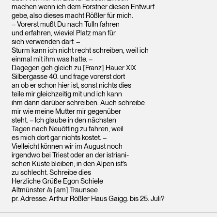
machen wenn ich dem Forstner diesen Entwurf
gebe, also dieses macht Rößler für mich.
– Vorerst mußt Du nach Tulln fahren
und erfahren, wieviel Platz man für
sich verwenden darf. –
Sturm kann ich nicht recht schreiben, weil ich
einmal mit ihm was hatte. –
Dagegen geh gleich zu [Franz] Hauer XIX.
Silbergasse 40. und frage vorerst dort
an ob er schon hier ist, sonst nichts dies
teile mir gleichzeitig mit und ich kann
ihm dann darüber schreiben. Auch schreibe
mir wie meine Mutter mir gegenüber
steht. – Ich glaube in den nächsten
Tagen nach Neuötting zu fahren, weil
es mich dort gar nichts kostet. –
Vielleicht können wir im August noch
irgendwo bei Triest oder an der istriani-
schen Küste bleiben; in den Alpen ist’s
zu schlecht. Schreibe dies
Herzliche Grüße Egon Schiele
Altmünster /a [am] Traunsee
pr. Adresse: Arthur Rößler Haus Gaigg. bis 25. Juli?