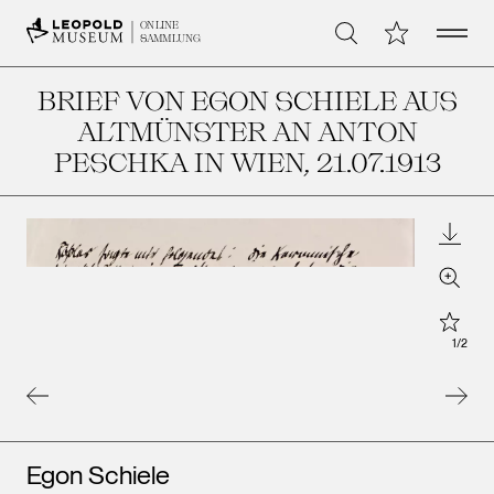
Open 
Meine Sammlu
ONLINE
Suche
SAMMLUNG
BRIEF VON EGON SCHIELE AUS
ALTMÜNSTER AN ANTON
PESCHKA IN WIEN
, 21.07.1913
Downl
Zoom
Star
1
/
2
Künstler*innen
Egon Schiele