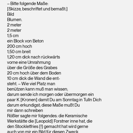
– Bitte folgende Maße:
[Skizze, beschriftet und bemaßt:]
Bild
Blumen.
2 meter
2 meter
1,5 cm
ein Block von Beton
200 cm hoch
1,50 cm breit
1,20 cm dick nach rückwärts
vorne eine Umrahmung
über die Größe des Grabes
20 cm hoch über dem Boden
10 cm dick die Wand die ent-
steht. – Wie viel Platz man
benützen kann muß man wissen;
darum sende ich morgen oder übermorgen ein
paar K [Kronen] damit Du am Sonntag in Tulln Dich
darum erkundigst; diese Maße mußt Du
mir dann schreiben
Rößler sagte mir folgendes: die Keramische
Werkstätte die [Leopold] Forstner inne hat, die
den Stockletfries [!] gemacht hat wird gerne
auch von mir ein Bild für diesen Zweck