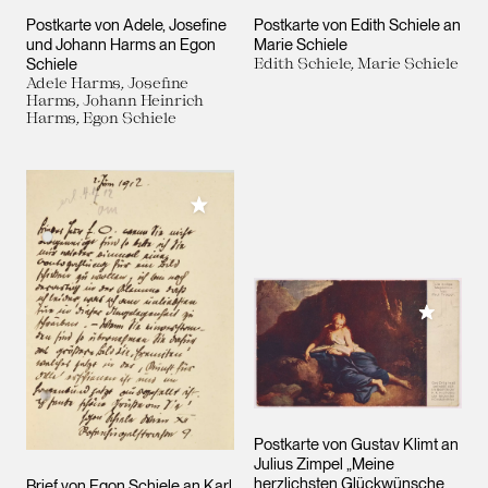
Postkarte von Adele, Josefine
Postkarte von Edith Schiele an
und Johann Harms an Egon
Marie Schiele
Schiele
Edith Schiele, Marie Schiele
Adele Harms, Josefine
Harms, Johann Heinrich
Harms, Egon Schiele
Meiner Sammlung hinzufügen
Meiner 
Postkarte von Gustav Klimt an
Julius Zimpel „Meine
herzlichsten Glückwünsche
Brief von Egon Schiele an Karl