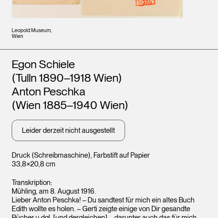
Leopold Museum,
Wien
Künstler*innen
Egon Schiele
(Tulln 1890–1918 Wien)
Anton Peschka
(Wien 1885–1940 Wien)
Leider derzeit nicht ausgestellt
Druck (Schreibmaschine), Farbstift auf Papier
33,8×20,8 cm
Transkription:
Mühling, am 8. August 1916.
Lieber Anton Peschka! – Du sandtest für mich ein altes Buch
Edith wollte es holen. – Gerti zeigte einige von Dir gesandte
Bücher u.dgl. [und dergleichen] – darunter auch das für mich