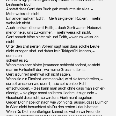
bestimmte Buch. –
Anstatt dass Gerti das Buch gab verräumte sie alles. –
Mehr weiss ich nicht.
Ein andermal kam Edith, – Gerti zeigte den Rücken, – mehr
weiss ich nicht.
Auch ich kam öfters mit Edith, – doch Gerti war im Nebenzi-
mer ohne zu uns zu kommen, – mehr weiss ich nicht.
Gerti sprach böse hinter mir und Edith, – warum weiss ich
nicht.
Unter den zivilisierten Völkern sagt man dass solche Leute
nicht erzogen sind und daher kein Taktgefühl kennen; –
demnach
scheint es so.
Wenn man aber hinter jemanden schlecht spricht, so steht
man im Fortschritt dort, wo meine Grossmutter ist.
Gerti ist unreif, mehr will ich nicht sagen.
Wenn sie zur Einsicht kommen wird, wird sie fortschreiten, –
sie soll einsehen wie sie irrt, – sie soll sich bei Edith
entschuldigen, – dies kann man auch ohne dass man sich er-
niedrigt, – sie ginge sonst an ihrem Hochmut zugrunde. –
Geschieht dies nicht, so wird uns Gerti nicht abgehen.
Gegen Dich habe ich nach wie vor nichts, ausser, dass Du mich
in Wien nicht besuchtest als Du den ersten Urlaub hattest.
Wenn Du Dich rechtfertigen kannst, so wollen wir Freunde