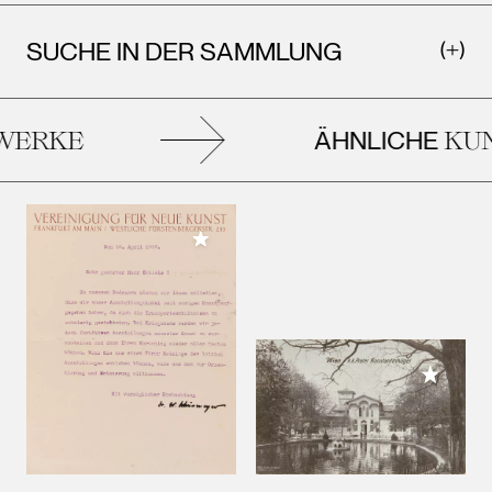
SUCHE IN DER SAMMLUNG
ÄHNLICHE
ERKE
KUN
Meiner Sammlung hinzufügen
Meiner 