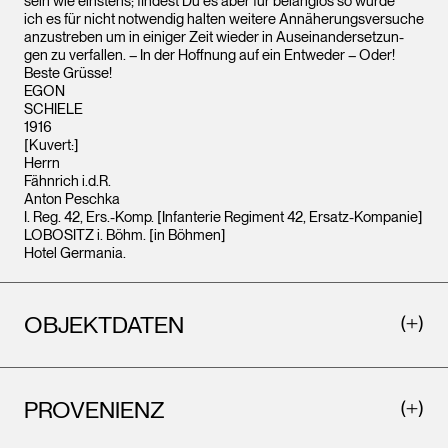
sein wie einstens; findest Du es aber für belanglos so würde
ich es für nicht notwendig halten weitere Annäherungsversuche
anzustreben um in einiger Zeit wieder in Auseinandersetzun-
gen zu verfallen. – In der Hoffnung auf ein Entweder – Oder!
Beste Grüsse!
EGON
SCHIELE
1916
[Kuvert:]
Herrn
Fähnrich i.d.R.
Anton Peschka
I. Reg. 42, Ers.-Komp. [Infanterie Regiment 42, Ersatz-Kompanie]
LOBOSITZ i. Böhm. [in Böhmen]
Hotel Germania.
OBJEKTDATEN
PROVENIENZ