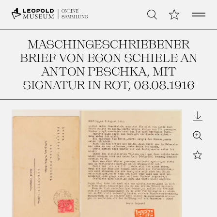
Open 
Meine Sammlu
ONLINE
Suche
SAMMLUNG
MASCHINGESCHRIEBENER
BRIEF VON EGON SCHIELE AN
ANTON PESCHKA, MIT
SIGNATUR IN ROT
, 08.08.1916
Downl
Zoom
Star