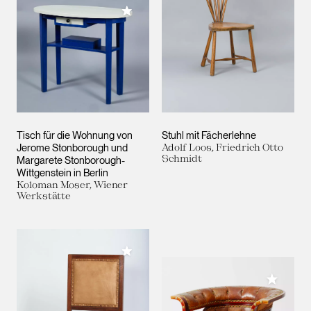
Meiner Sammlung hinzufügen
Tisch für die Wohnung von
Stuhl mit Fächerlehne
Jerome Stonborough und
Adolf Loos, Friedrich Otto
Schmidt
Margarete Stonborough-
Wittgenstein in Berlin
Koloman Moser, Wiener
Werkstätte
Meiner Sammlung hinzufügen
Meiner 