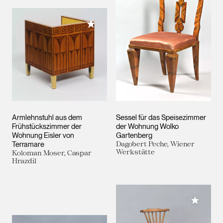
Meiner Sammlung hinzufügen
Armlehnstuhl aus dem
Sessel für das Speisezimmer
Frühstückszimmer der
der Wohnung Wolko
Wohnung Eisler von
Gartenberg
Terramare
Dagobert Peche, Wiener
Werkstätte
Koloman Moser, Caspar
Hrazdil
Meiner 