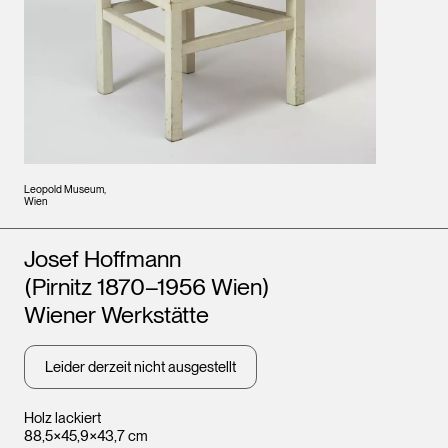
Leopold Museum,
Wien
Künstler*innen
Josef Hoffmann
(Pirnitz 1870–1956 Wien)
Wiener Werkstätte
Leider derzeit nicht ausgestellt
Holz lackiert
88,5×45,9×43,7 cm