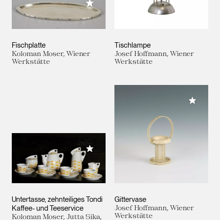
Meiner Sammlung hinzufügen
Fischplatte
Tischlampe
Koloman Moser, Wiener
Josef Hoffmann, Wiener
Werkstätte
Werkstätte
Meiner 
Meiner Sammlung hinzufügen
Untertasse, zehnteiliges Tondi
Gittervase
Kaffee- und Teeservice
Josef Hoffmann, Wiener
Werkstätte
Koloman Moser, Jutta Sika,