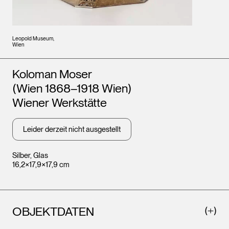
Leopold Museum,
Wien
Künstler*innen
Koloman Moser
(Wien 1868–1918 Wien)
Wiener Werkstätte
Leider derzeit nicht ausgestellt
Silber, Glas
16,2×17,9×17,9 cm
OBJEKTDATEN