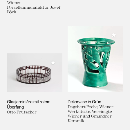
Wiener
Porzellanmanufaktur Josef
Böck
Meiner 
Meiner Sammlung hinzufügen
Glasjardinière mit rotem
Dekorvase in Grün
Überfang
Dagobert Peche, Wiener
Werkstätte, Vereinigte
Otto Prutscher
Wiener und Gmundner
Keramik