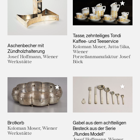
Meiner 
Tasse, zehnteiliges Tondi
Kaffee- und Teeservice
Aschenbecher mit
Koloman Moser, Jutta Sika,
Zündholzhalterung
Wiener
Josef Hoffmann, Wiener
Porzellanmanufaktur Josef
Werkstätte
Böck
Meiner 
Meiner Sammlung hinzufügen
Brotkorb
Gabel aus dem achtteiligen
Koloman Moser, Wiener
Besteck aus der Serie
Werkstätte
„Rundes Modell“
Josef Hoffmann, Wiener