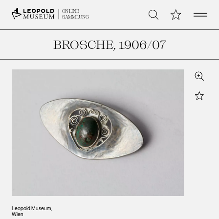
Open 
Meine Sammlu
ONLINE
Suche
SAMMLUNG
BROSCHE
, 1906/07
Zoom
Star
Leopold Museum,
Wien