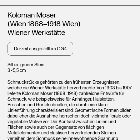
Künstler*innen
Koloman Moser
(Wien 1868–1918 Wien)
Wiener Werkstätte
Derzeit ausgestellt im OG4
Silber, grüner Stein
3×5,5 cm
Schmuckstücke gehörten zu den frühesten Erzeugnissen,
welche die Wiener Werkstätte hervorbrachte. Von 1903 bis 1907
lieferte Koloman Moser (1868–1918) zahlreiche Entwürfe für
Schmuck, wie beispielsweise für Anhänger, Halsketten,
Broschen und Gürtelschnallen, die durch eine klare
Linienführung charakterisiert sind. Geometrische Formen bilden
dabei eher die Ausnahme, herrschen doch vielmehr florale oder
vegetabile Motive vor. Der Kontrast zwischen Linien und
Flächen sowie auch der Gegensatz von flächigen
Metallelementen und plastisch hervortretenden Steinen
verleihen dem Schmuck seine innewohnende Spannung.