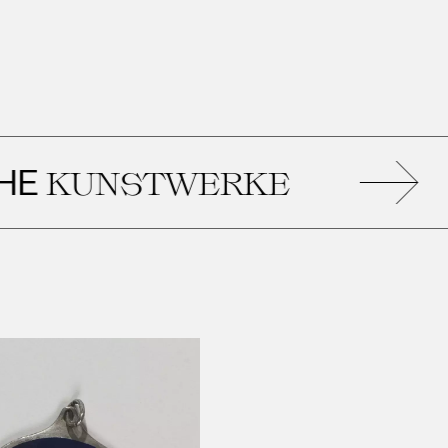
ÄH
NSTWERKE