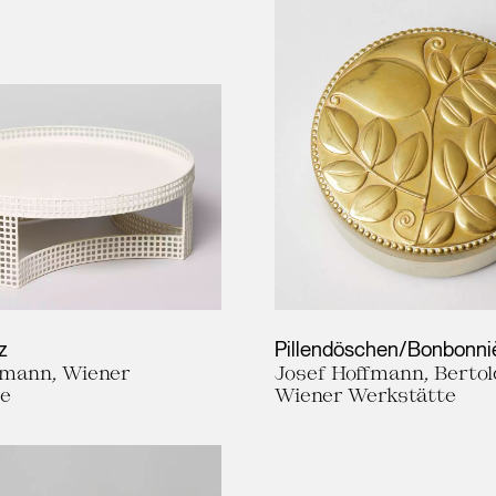
z
Pillendöschen/Bonbonni
fmann, Wiener
Josef Hoffmann, Bertold
te
Wiener Werkstätte