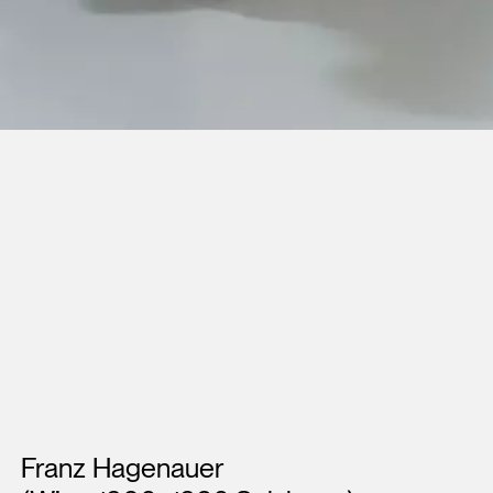
Künstler*innen
Franz Hagenauer