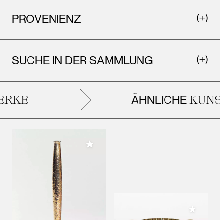
PROVENIENZ
SUCHE IN DER SAMMLUNG
ÄHNLICHE
RKE
KUNS
Meiner Sammlung hinzufügen
Meiner 