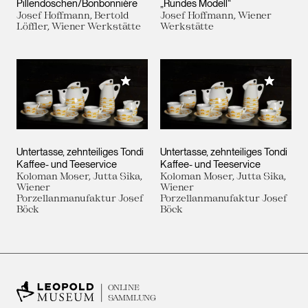
Pillendöschen/Bonbonnière
„Rundes Modell“
Josef Hoffmann, Bertold
Josef Hoffmann, Wiener
Löffler, Wiener Werkstätte
Werkstätte
Meiner Sammlung hinzufügen
Meiner 
Untertasse, zehnteiliges Tondi
Untertasse, zehnteiliges Tondi
Kaffee- und Teeservice
Kaffee- und Teeservice
Koloman Moser, Jutta Sika,
Koloman Moser, Jutta Sika,
Wiener
Wiener
Porzellanmanufaktur Josef
Porzellanmanufaktur Josef
Böck
Böck
ONLINE
SAMMLUNG