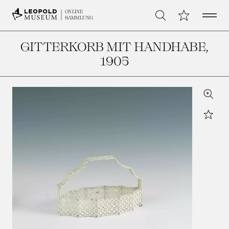
Open 
Meine Sammlu
ONLINE
Suche
SAMMLUNG
GITTERKORB MIT HANDHABE
,
1905
Zoom
Star