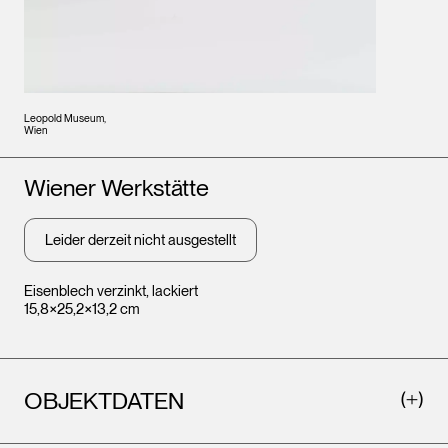
Leopold Museum,
Wien
Künstler*innen
Wiener Werkstätte
Leider derzeit nicht ausgestellt
Eisenblech verzinkt, lackiert
15,8×25,2×13,2 cm
OBJEKTDATEN