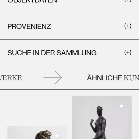
PROVENIENZ
SUCHE IN DER SAMMLUNG
ÄHNLICHE
ERKE
KUN
Meiner 
Meiner Sammlung hinzufügen