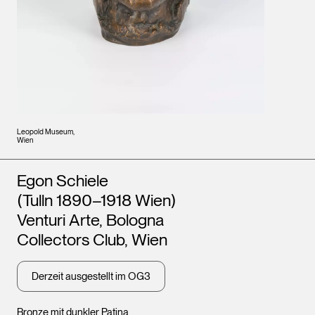
Leopold Museum,
Wien
Künstler*innen
Egon Schiele
(Tulln 1890–1918 Wien)
Venturi Arte, Bologna
Collectors Club, Wien
Derzeit ausgestellt im OG3
Bronze mit dunkler Patina