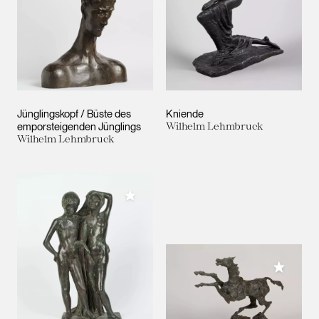
Jünglingskopf / Büste des
Kniende
emporsteigenden Jünglings
Wilhelm Lehmbruck
Wilhelm Lehmbruck
Meiner Sammlung hinzufügen
Meiner 