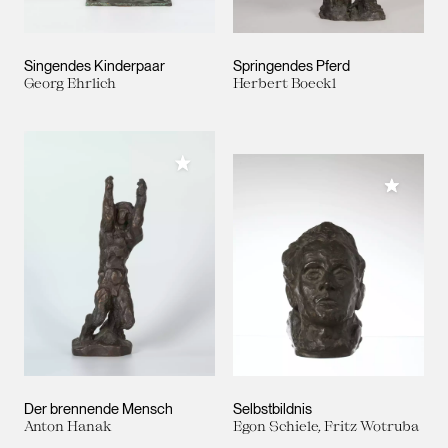
Singendes Kinderpaar
Springendes Pferd
Georg Ehrlich
Herbert Boeckl
Meiner Sammlung hinzufügen
Meiner 
Der brennende Mensch
Selbstbildnis
Anton Hanak
Egon Schiele, Fritz Wotruba