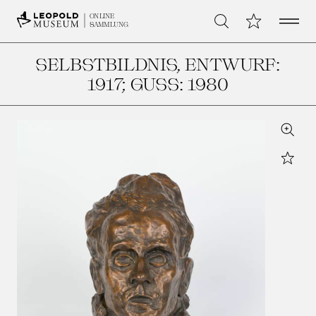
Open 
Meine Sammlu
ONLINE
Suche
SAMMLUNG
SELBSTBILDNIS
, ENTWURF:
1917; GUSS: 1980
Zoom
Star