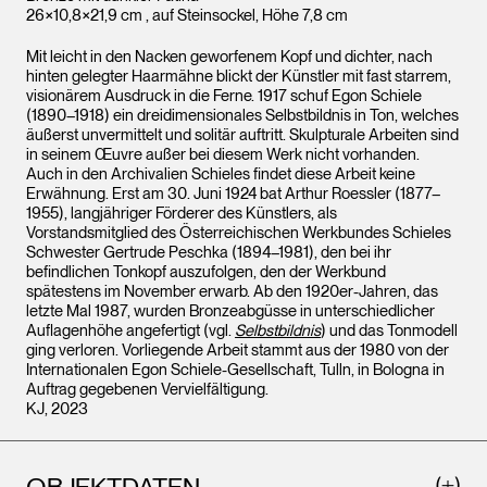
26×10,8×21,9 cm , auf Steinsockel, Höhe 7,8 cm
Mit leicht in den Nacken geworfenem Kopf und dichter, nach
hinten gelegter Haarmähne blickt der Künstler mit fast starrem,
visionärem Ausdruck in die Ferne. 1917 schuf Egon Schiele
(1890–1918) ein dreidimensionales Selbstbildnis in Ton, welches
äußerst unvermittelt und solitär auftritt. Skulpturale Arbeiten sind
in seinem Œuvre außer bei diesem Werk nicht vorhanden.
Auch in den Archivalien Schieles findet diese Arbeit keine
Erwähnung. Erst am 30. Juni 1924 bat Arthur Roessler (1877–
1955), langjähriger Förderer des Künstlers, als
Vorstandsmitglied des Österreichischen Werkbundes Schieles
Schwester Gertrude Peschka (1894–1981), den bei ihr
befindlichen Tonkopf auszufolgen, den der Werkbund
spätestens im November erwarb. Ab den 1920er-Jahren, das
letzte Mal 1987, wurden Bronzeabgüsse in unterschiedlicher
Auflagenhöhe angefertigt (vgl.
Selbstbildnis
) und das Tonmodell
ging verloren. Vorliegende Arbeit stammt aus der 1980 von der
Internationalen Egon Schiele-Gesellschaft, Tulln, in Bologna in
Auftrag gegebenen Vervielfältigung.
KJ, 2023
OBJEKTDATEN