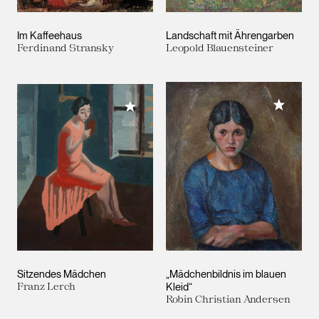
Im Kaffeehaus
Landschaft mit Ährengarben
Ferdinand Stransky
Leopold Blauensteiner
Meiner 
Meiner Sammlung hinzufügen
Sitzendes Mädchen
„Mädchenbildnis im blauen
Franz Lerch
Kleid“
Robin Christian Andersen