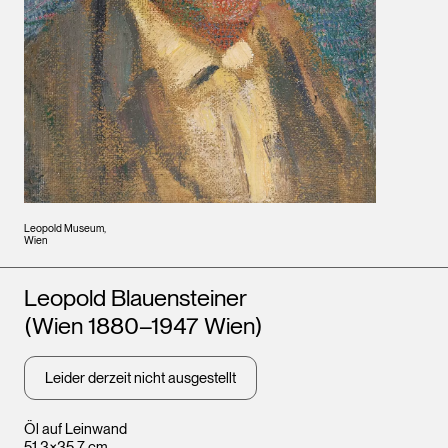
Leopold Museum,
Wien
Künstler*innen
Leopold Blauensteiner
(Wien 1880–1947 Wien)
Leider derzeit nicht ausgestellt
Öl auf Leinwand
51,3×35,7 cm