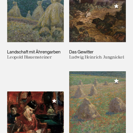
Meiner 
Landschaft mit Ährengarben
Das Gewitter
Leopold Blauensteiner
Ludwig Heinrich Jungnickel
Meiner 
Meiner Sammlung hinzufügen