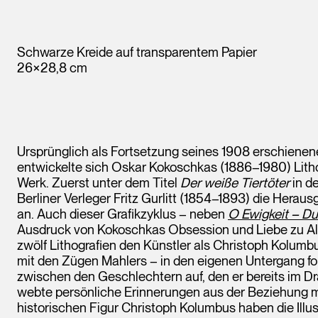
Schwarze Kreide auf transparentem Papier
26×28,8 cm
Ursprünglich als Fortsetzung seines 1908 erschien
entwickelte sich Oskar Kokoschkas (1886–1980) Lith
Werk. Zuerst unter dem Titel
Der weiße Tiertöter
in de
Berliner Verleger Fritz Gurlitt (1854–1893) die Her
an. Auch dieser Grafikzyklus – neben
O Ewigkeit – D
Ausdruck von Kokoschkas Obsession und Liebe zu Alm
zwölf Lithografien den Künstler als Christoph Kolumb
mit den Zügen Mahlers – in den eigenen Untergang fol
zwischen den Geschlechtern auf, den er bereits im 
webte persönliche Erinnerungen aus der Beziehung mi
historischen Figur Christoph Kolumbus haben die Illust