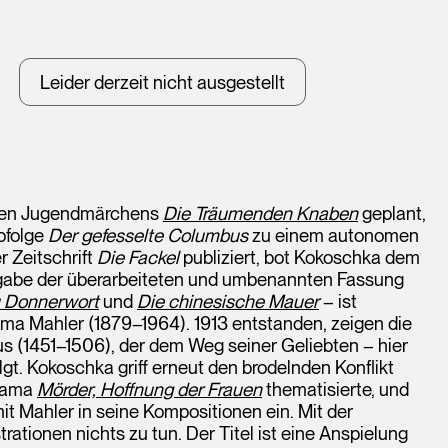
Leider derzeit nicht ausgestellt
enen Jugendmärchens
Die Träumenden Knaben
geplant,
ofolge
Der gefesselte Columbus
zu einem autonomen
r Zeitschrift
Die Fackel
publiziert, bot Kokoschka dem
ausgabe der überarbeiteten und umbenannten Fassung
u Donnerwort
und
Die chinesische Mauer
– ist
a Mahler (1879–1964). 1913 entstanden, zeigen die
us (1451–1506), der dem Weg seiner Geliebten – hier
gt. Kokoschka griff erneut den brodelnden Konflikt
Drama
Mörder, Hoffnung der Frauen
thematisierte, und
t Mahler in seine Kompositionen ein. Mit der
rationen nichts zu tun. Der Titel ist eine Anspielung