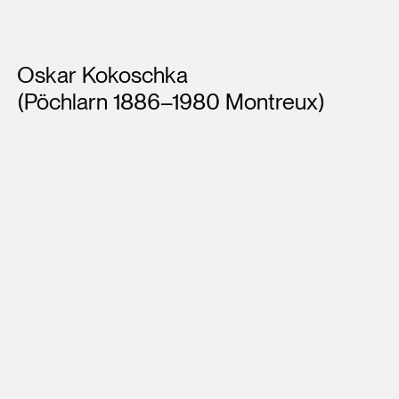
Künstler*innen
Oskar Kokoschka
(Pöchlarn 1886–1980 Montreux)