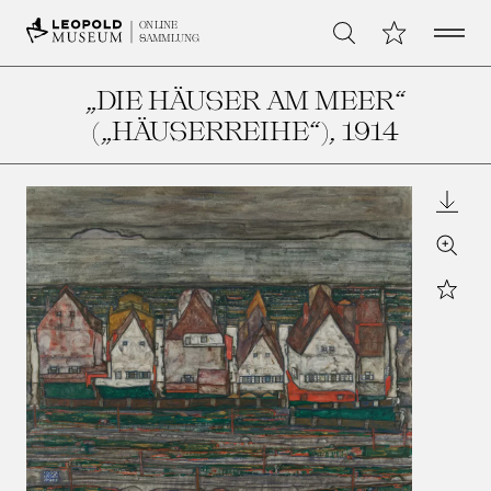
Open 
Meine Sammlu
ONLINE
Suche
SAMMLUNG
„DIE HÄUSER AM MEER“
(„HÄUSERREIHE“)
, 1914
Downl
Zoom
Star