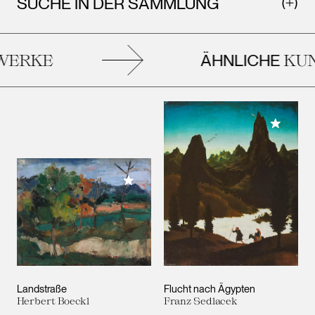
SUCHE IN DER SAMMLUNG
ÄHNLICHE
ERKE
KUNS
Meiner 
Meiner Sammlung hinzufügen
Landstraße
Flucht nach Ägypten
Herbert Boeckl
Franz Sedlacek