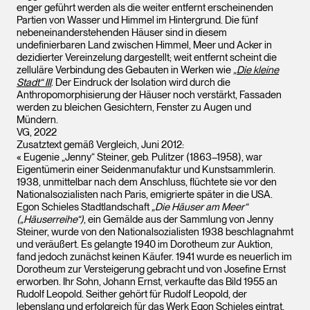
enger geführt werden als die weiter entfernt erscheinenden
Partien von Wasser und Himmel im Hintergrund. Die fünf
nebeneinanderstehenden Häuser sind in diesem
undefinierbaren Land zwischen Himmel, Meer und Acker in
dezidierter Vereinzelung dargestellt; weit entfernt scheint die
zelluläre Verbindung des Gebauten in Werken wie
„Die kleine
Stadt“ III
. Der Eindruck der Isolation wird durch die
Anthropomorphisierung der Häuser noch verstärkt, Fassaden
werden zu bleichen Gesichtern, Fenster zu Augen und
Mündern.
VG, 2022
Zusatztext gemäß Vergleich, Juni 2012:
« Eugenie „Jenny“ Steiner, geb. Pulitzer (1863–1958), war
Eigentümerin einer Seidenmanufaktur und Kunstsammlerin.
1938, unmittelbar nach dem Anschluss, flüchtete sie vor den
Nationalsozialisten nach Paris, emigrierte später in die USA.
Egon Schieles Stadtlandschaft
„Die Häuser am Meer“
(„Häuserreihe“)
, ein Gemälde aus der Sammlung von Jenny
Steiner, wurde von den Nationalsozialisten 1938 beschlagnahmt
und veräußert. Es gelangte 1940 im Dorotheum zur Auktion,
fand jedoch zunächst keinen Käufer. 1941 wurde es neuerlich im
Dorotheum zur Versteigerung gebracht und von Josefine Ernst
erworben. Ihr Sohn, Johann Ernst, verkaufte das Bild 1955 an
Rudolf Leopold. Seither gehört für Rudolf Leopold, der
lebenslang und erfolgreich für das Werk Egon Schieles eintrat,