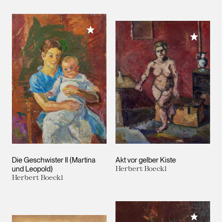
Meiner Sammlung hinzufügen
Meiner 
Die Geschwister II (Martina
Akt vor gelber Kiste
und Leopold)
Herbert Boeckl
Herbert Boeckl
Meiner 