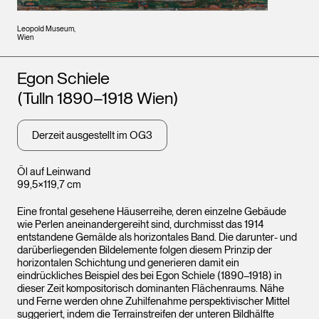
Leopold Museum,
Wien
Künstler*innen
Egon Schiele
(Tulln 1890–1918 Wien)
Derzeit ausgestellt im OG3
Öl auf Leinwand
99,5×119,7 cm
Eine frontal gesehene Häuserreihe, deren einzelne Gebäude
wie Perlen aneinandergereiht sind, durchmisst das 1914
entstandene Gemälde als horizontales Band. Die darunter- und
darüberliegenden Bildelemente folgen diesem Prinzip der
horizontalen Schichtung und generieren damit ein
eindrückliches Beispiel des bei Egon Schiele (1890–1918) in
dieser Zeit kompositorisch dominanten Flächenraums. Nähe
und Ferne werden ohne Zuhilfenahme perspektivischer Mittel
suggeriert, indem die Terrainstreifen der unteren Bildhälfte