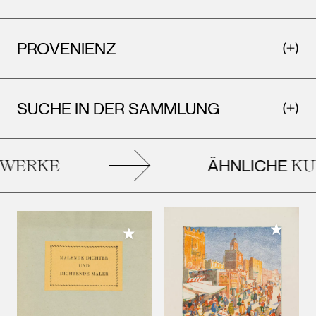
PROVENIENZ
SUCHE IN DER SAMMLUNG
ÄHNLICHE
ERKE
KUN
Meiner 
Meiner Sammlung hinzufügen