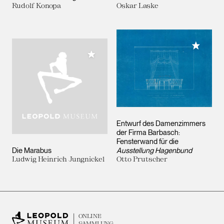
Rudolf Konopa
Oskar Laske
Meiner 
Meiner Sammlung hinzufügen
Entwurf des Damenzimmers
der Firma Barbasch:
Fensterwand für die
Die Marabus
Ausstellung Hagenbund
Ludwig Heinrich Jungnickel
Otto Prutscher
ONLINE
SAMMLUNG