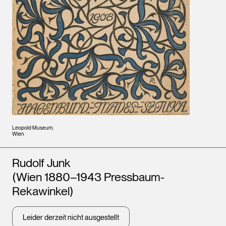
Leopold Museum,
Wien
Künstler*innen
Rudolf Junk
(Wien 1880–1943 Pressbaum-
Rekawinkel)
Leider derzeit nicht ausgestellt