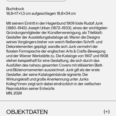
Buchdruck
18,8×17×1,3 cm aufgeschlagen 18,8×34 cm
Mit seinem Eintritt in den Hagenbund 1909 löste Rudolf Junk
(1880–1943) Joseph Urban (1872–1933), eines der wichtigsten
Gründungsmitglieder der Künstlervereinigung, als Titelblatt-
Gestalter der Ausstellungskataloge ab. Waren die Designs
seines Vorgängers bisher von weich fließenden Schrift- und
Dekorelementen geprägt, wandte sich Junk vermehrt der
floralen Formsprache der englischen Arts & Crafts-Bewegung
und der Wiener Werkstätte zu. Die Kataloge von 1907 und 1908
stehen beispielhaft für eine Gestaltung, die sich durch das
Ausfüllen des nahezu gesamten Covers mit stilisierten Blatt-
und Blütenornamenten auszeichnet. Junk gilt als der erste
Gestalter, der seine Katalogeinbände signierte. Die
Wirkungskraft und große Anerkennung unter Junks
Kolleg*innen zeigt sich dabei eindrücklich in der vielfachen
Reproduktion seiner Entwürfe.
MN, 2024
OBJEKTDATEN