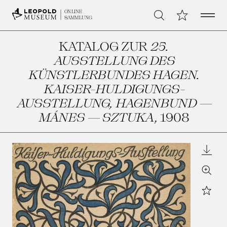
Open 
Meine Sammlu
ONLINE
Suche
SAMMLUNG
KATALOG ZUR
25.
AUSSTELLUNG DES
KÜNSTLERBUNDES HAGEN.
KAISER-HULDIGUNGS-
AUSSTELLUNG, HAGENBUND —
MÁNES — SZTUKA
, 1908
Downl
Zoom
Star