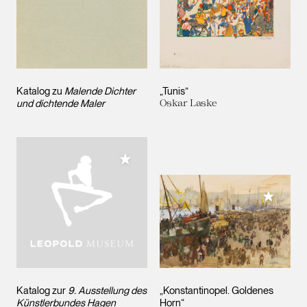
Katalog zu
Malende Dichter
„Tunis”
und dichtende Maler
Oskar Laske
Meiner Sammlung hinzufügen
Meiner 
Katalog zur
9. Ausstellung des
„Konstantinopel. Goldenes
Künstlerbundes Hagen
Horn“