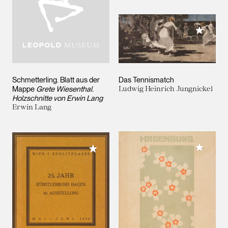
Meiner 
Schmetterling. Blatt aus der
Das Tennismatch
Mappe
Grete Wiesenthal.
Ludwig Heinrich Jungnickel
Holzschnitte von Erwin Lang
Erwin Lang
Meiner 
Meiner Sammlung hinzufügen