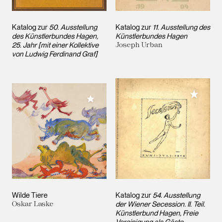
Katalog zur
50. Ausstellung
Katalog zur
11. Ausstellung des
des Künstlerbundes Hagen,
Künstlerbundes Hagen
25. Jahr [mit einer Kollektive
Joseph Urban
von Ludwig Ferdinand Graf]
Meiner 
Meiner Sammlung hinzufügen
Wilde Tiere
Katalog zur
54. Ausstellung
Oskar Laske
der Wiener Secession. II. Teil.
Künstlerbund Hagen, Freie
Vereinigung als Gäste.