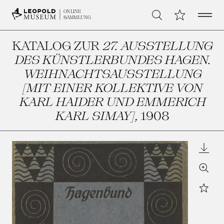
Open 
Meine Sammlu
ONLINE
Suche
SAMMLUNG
KATALOG ZUR
27. AUSSTELLUNG
DES KÜNSTLERBUNDES HAGEN.
WEIHNACHTSAUSSTELLUNG
[MIT EINER KOLLEKTIVE VON
KARL HAIDER UND EMMERICH
KARL SIMAY]
, 1908
Downl
Zoom
Star