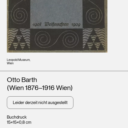
Leopold Museum,
Wien
Künstler*innen
Otto Barth
(Wien 1876–1916 Wien)
Leider derzeit nicht ausgestellt
Buchdruck
15×15×0,8 cm