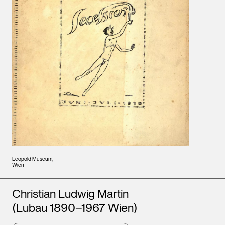
Leopold Museum,
Wien
Künstler*innen
Christian Ludwig Martin
(Lubau 1890–1967 Wien)