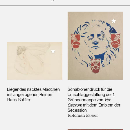
Meiner 
Meiner Sammlung hinzufügen
Liegendes nacktes Mädchen
Schablonendruck für die
mit angezogenen Beinen
Umschlaggestaltung der 1.
Hans Böhler
Gründermappe von
Ver
Sacrum
mit dem Emblem der
Secession
Koloman Moser