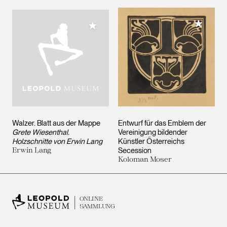
Meiner 
Meiner Sammlung hinzufügen
Walzer. Blatt aus der Mappe
Entwurf für das Emblem der
Grete Wiesenthal.
Vereinigung bildender
Holzschnitte von Erwin Lang
Künstler Österreichs
Erwin Lang
Secession
Koloman Moser
ONLINE
SAMMLUNG