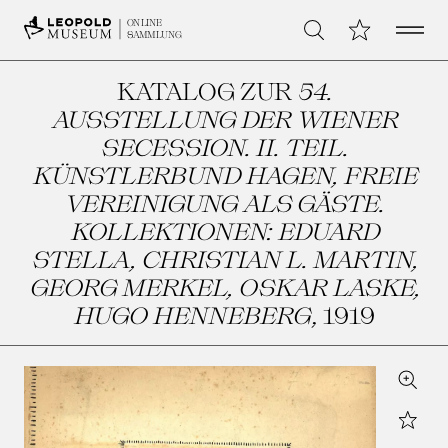
Open 
Meine Sammlu
ONLINE
Suche
SAMMLUNG
KATALOG ZUR
54.
AUSSTELLUNG DER WIENER
SECESSION. II. TEIL.
KÜNSTLERBUND HAGEN, FREIE
VEREINIGUNG ALS GÄSTE.
KOLLEKTIONEN: EDUARD
STELLA, CHRISTIAN L. MARTIN,
GEORG MERKEL, OSKAR LASKE,
HUGO HENNEBERG
, 1919
Zoom
Star