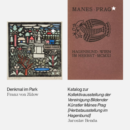
Meiner 
Meiner Sammlung hinzufügen
Denkmal im Park
Katalog zur
Franz von Zülow
Kollektivausstellung der
Vereinigung Bildender
Künstler Mánes Prag
[Herbstausstellung im
Hagenbund]
Jaroslav Benda