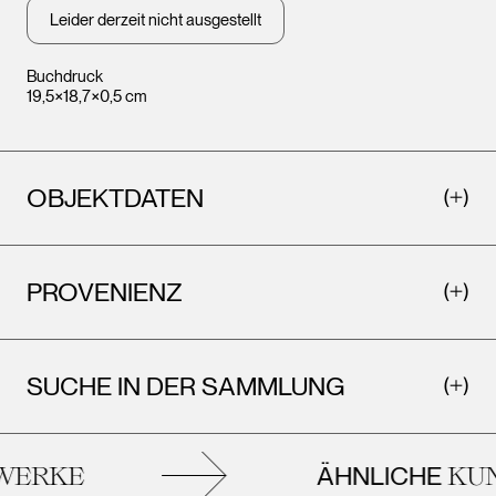
Leider derzeit nicht ausgestellt
Buchdruck
19,5×18,7×0,5 cm
OBJEKTDATEN
PROVENIENZ
SUCHE IN DER SAMMLUNG
ÄHNLICHE
ERKE
KUN