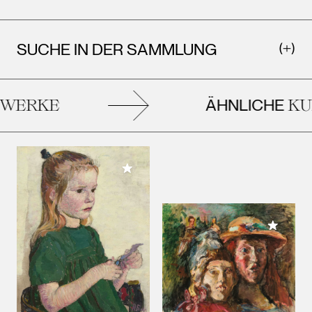
SUCHE IN DER SAMMLUNG
ÄHNLICHE
ERKE
KUN
Meiner Sammlung hinzufügen
Meiner 