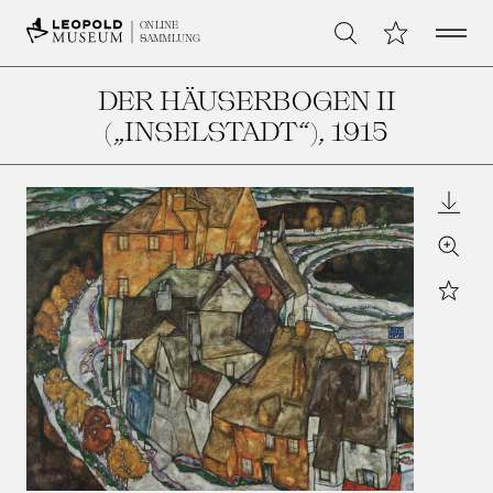
Open 
Meine Sammlu
ONLINE
Suche
SAMMLUNG
DER HÄUSERBOGEN II
(„INSELSTADT“)
, 1915
Downl
Zoom
Star