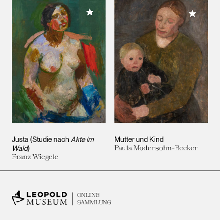
Meiner Sammlung hinzufügen
Meiner 
Justa (Studie nach
Akte im
Mutter und Kind
Wald
)
Paula Modersohn-Becker
Franz Wiegele
ONLINE
SAMMLUNG