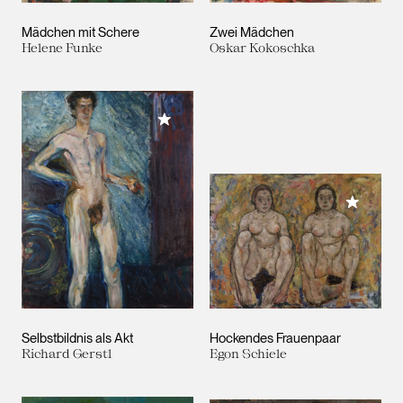
Mädchen mit Schere
Zwei Mädchen
Helene Funke
Oskar Kokoschka
Meiner Sammlung hinzufügen
Meiner 
Selbstbildnis als Akt
Hockendes Frauenpaar
Richard Gerstl
Egon Schiele