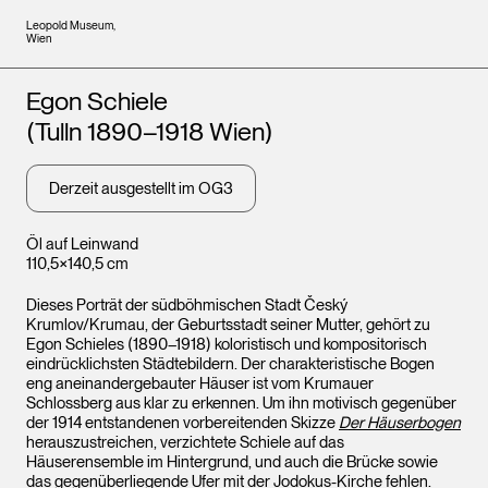
Leopold Museum,
Wien
Künstler*innen
Egon Schiele
(Tulln 1890–1918 Wien)
Derzeit ausgestellt im OG3
Öl auf Leinwand
110,5×140,5 cm
Dieses Porträt der südböhmischen Stadt Český
Krumlov/Krumau, der Geburtsstadt seiner Mutter, gehört zu
Egon Schieles (1890–1918) koloristisch und kompositorisch
eindrücklichsten Städtebildern. Der charakteristische Bogen
eng aneinandergebauter Häuser ist vom Krumauer
Schlossberg aus klar zu erkennen. Um ihn motivisch gegenüber
der 1914 entstandenen vorbereitenden Skizze
Der Häuserbogen
herauszustreichen, verzichtete Schiele auf das
Häuserensemble im Hintergrund, und auch die Brücke sowie
das gegenüberliegende Ufer mit der Jodokus-Kirche fehlen.