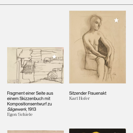
Meiner 
Meiner Sammlung hinzufügen
Fragment einer Seite aus
Sitzender Frauenakt
einem Skizzenbuch mit
Karl Hofer
Kompositionsentwurf zu
Sägewerk
, 1913
Egon Schiele