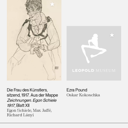
Meiner Sammlung hinzufügen
Meiner 
Die Frau des Künstlers,
Ezra Pound
sitzend, 1917. Aus der Mappe
Oskar Kokoschka
Zeichnungen. Egon Schiele
1917
, Blatt XII
Egon Schiele, Max Jaffé,
Richard Lányi