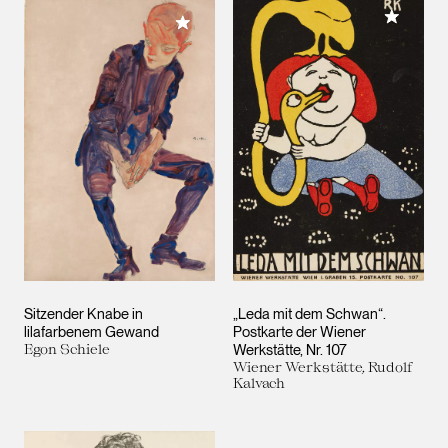
Meiner 
Meiner Sammlung hinzufügen
Sitzender Knabe in
„Leda mit dem Schwan“.
lilafarbenem Gewand
Postkarte der Wiener
Egon Schiele
Werkstätte, Nr. 107
Wiener Werkstätte, Rudolf
Kalvach