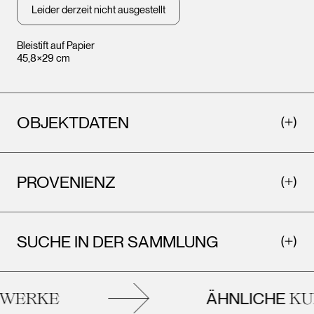
Leider derzeit nicht ausgestellt
Bleistift auf Papier
45,8×29 cm
OBJEKTDATEN
PROVENIENZ
SUCHE IN DER SAMMLUNG
ÄHNLICHE
ERKE
KUN