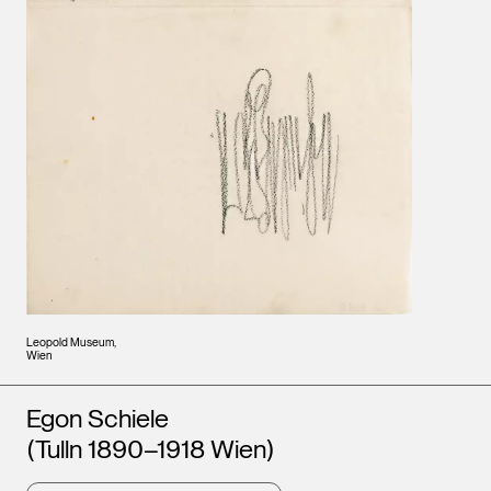
Leopold Museum,
Wien
Künstler*innen
Egon Schiele
(Tulln 1890–1918 Wien)