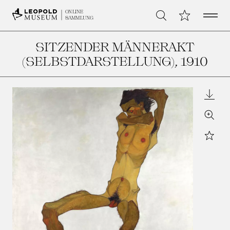
Open 
Meine Sammlu
ONLINE
Suche
SAMMLUNG
SITZENDER MÄNNERAKT
(SELBSTDARSTELLUNG)
, 1910
Downl
Zoom
Star