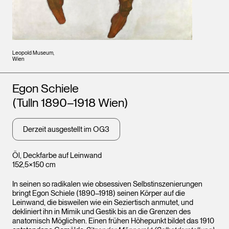
Leopold Museum,
Wien
Künstler*innen
Egon Schiele
(Tulln 1890–1918 Wien)
Derzeit ausgestellt im OG3
Öl, Deckfarbe auf Leinwand
152,5×150 cm
In seinen so radikalen wie obsessiven Selbstinszenierungen
bringt Egon Schiele (1890–1918) seinen Körper auf die
Leinwand, die bisweilen wie ein Seziertisch anmutet, und
dekliniert ihn in Mimik und Gestik bis an die Grenzen des
anatomisch Möglichen. Einen frühen Höhepunkt bildet das 1910