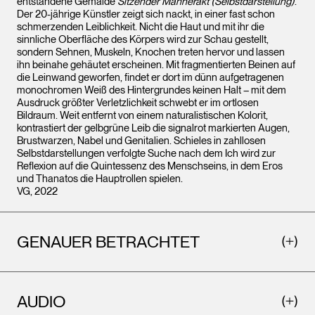
entstandene Gemälde
Sitzender Männerakt (Selbstdarstellung)
.
Der 20-jährige Künstler zeigt sich nackt, in einer fast schon
schmerzenden Leiblichkeit. Nicht die Haut und mit ihr die
sinnliche Oberfläche des Körpers wird zur Schau gestellt,
sondern Sehnen, Muskeln, Knochen treten hervor und lassen
ihn beinahe gehäutet erscheinen. Mit fragmentierten Beinen auf
die Leinwand geworfen, findet er dort im dünn aufgetragenen
monochromen Weiß des Hintergrundes keinen Halt – mit dem
Ausdruck größter Verletzlichkeit schwebt er im ortlosen
Bildraum. Weit entfernt von einem naturalistischen Kolorit,
kontrastiert der gelbgrüne Leib die signalrot markierten Augen,
Brustwarzen, Nabel und Genitalien. Schieles in zahllosen
Selbstdarstellungen verfolgte Suche nach dem Ich wird zur
Reflexion auf die Quintessenz des Menschseins, in dem Eros
und Thanatos die Hauptrollen spielen.
VG, 2022
GENAUER BETRACHTET
AUDIO