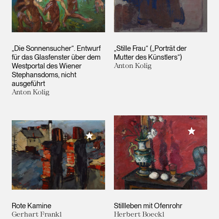
„Die Sonnensucher“. Entwurf
„Stille Frau“ („Porträt der
für das Glasfenster über dem
Mutter des Künstlers“)
Westportal des Wiener
Anton Kolig
Stephansdoms, nicht
ausgeführt
Anton Kolig
Meiner 
Meiner Sammlung hinzufügen
Rote Kamine
Stillleben mit Ofenrohr
Gerhart Frankl
Herbert Boeckl