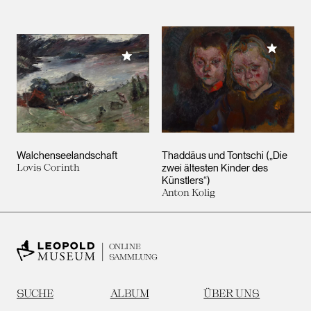
Meiner 
Meiner Sammlung hinzufügen
Walchenseelandschaft
Thaddäus und Tontschi („Die
Lovis Corinth
zwei ältesten Kinder des
Künstlers“)
Anton Kolig
ONLINE
SAMMLUNG
SUCHE
ALBUM
ÜBER UNS