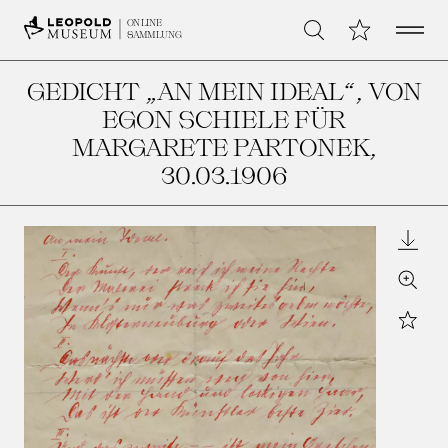
Open 
Meine Sammlu
ONLINE
Suche
SAMMLUNG
GEDICHT „AN MEIN IDEAL“, VON
EGON SCHIELE FÜR
MARGARETE PARTONEK
,
30.03.1906
Downl
Zoom
Star