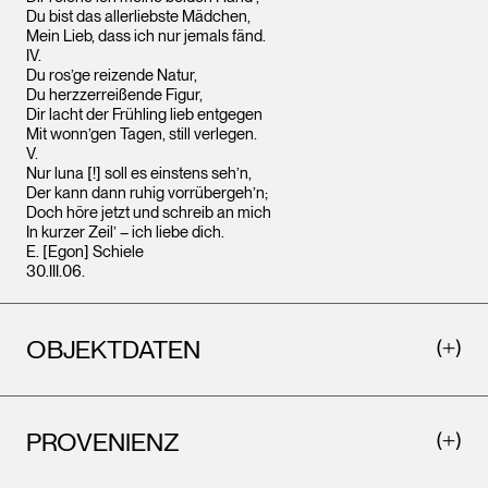
Du bist das allerliebste Mädchen,
Mein Lieb, dass ich nur jemals fänd.
IV.
Du ros’ge reizende Natur,
Du herzzerreißende Figur,
Dir lacht der Frühling lieb entgegen
Mit wonn’gen Tagen, still verlegen.
V.
Nur luna [!] soll es einstens seh’n,
Der kann dann ruhig vorrübergeh’n;
Doch höre jetzt und schreib an mich
In kurzer Zeil’ – ich liebe dich.
E. [Egon] Schiele
30.III.06.
OBJEKTDATEN
PROVENIENZ