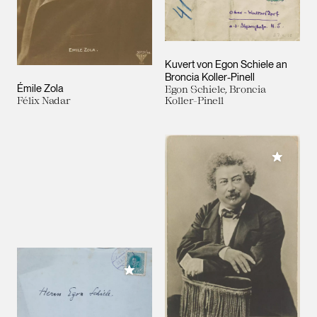
Kuvert von Egon Schiele an
Broncia Koller-Pinell
Émile Zola
Egon Schiele, Broncia
Félix Nadar
Koller-Pinell
Meiner 
Meiner Sammlung hinzufügen