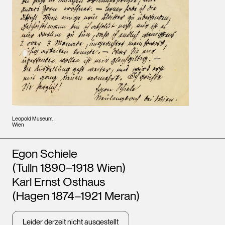
Leopold Museum,
Wien
Künstler*innen
Egon Schiele
(Tulln 1890–1918 Wien)
Karl Ernst Osthaus
(Hagen 1874–1921 Meran)
Leider derzeit nicht ausgestellt