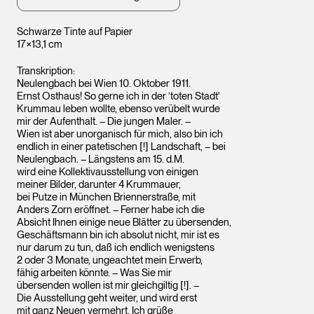
Schwarze Tinte auf Papier
17×13,1 cm
Transkription:
Neulengbach bei Wien 10. Oktober 1911.
Ernst Osthaus! So gerne ich in der ’toten Stadt'
Krummau leben wollte, ebenso verübelt wurde
mir der Aufenthalt. – Die jungen Maler. –
Wien ist aber unorganisch für mich, also bin ich
endlich in einer patetischen [!] Landschaft, – bei
Neulengbach. – Längstens am 15. d.M.
wird eine Kollektivausstellung von einigen
meiner Bilder, darunter 4 Krummauer,
bei Putze in München Briennerstraße, mit
Anders Zorn eröffnet. – Ferner habe ich die
Absicht Ihnen einige neue Blätter zu übersenden,
Geschäftsmann bin ich absolut nicht, mir ist es
nur darum zu tun, daß ich endlich wenigstens
2 oder 3 Monate, ungeachtet mein Erwerb,
fähig arbeiten könnte. – Was Sie mir
übersenden wollen ist mir gleichgiltig [!]. –
Die Ausstellung geht weiter, und wird erst
mit ganz Neuen vermehrt. Ich grüße