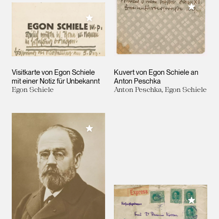
Meiner 
Meiner Sammlung hinzufügen
Visitkarte von Egon Schiele
Kuvert von Egon Schiele an
mit einer Notiz für Unbekannt
Anton Peschka
Egon Schiele
Anton Peschka, Egon Schiele
Meiner Sammlung hinzufügen
Meiner 