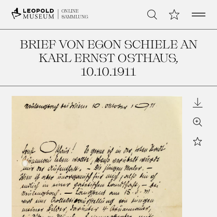
Open 
Meine Sammlu
ONLINE
Suche
SAMMLUNG
BRIEF VON EGON SCHIELE AN
KARL ERNST OSTHAUS
,
10.10.1911
Downl
Zoom
Star