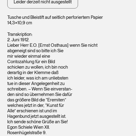
Leider derzeit nicht ausgestellt
Tusche und Bleistift auf seitlich perforiertem Papier
14,3×10,9 cm
Transkription:
2. Juni 1912.
Lieber Herr E.O. [Ernst Osthaus] wenn Sie nicht
abgeneigt sind so bitte ich Sie
mir wieder einmal eine
Contozahlung für ein Bild
schicken zu wollen; ich bin noch
derartig in der Klemme daß
ich leider, was ich am unliebsten
tue in dieser Angelegenheit zu
schreiben. – Wenn Sie einverstan-
den sind so übernehmen Sie dafür
das größere Bild die “Eremiten”
welches jetzt in der, “Kunst für
Alle” erschienen ist und im
Hagenbund jetzt ausgestellt ist.
Ich sende schöne Grüße an Sie!
Egon Schiele Wien XII.
Rosenhügelstraße 9.