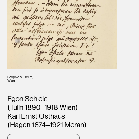
Leopold Museum,
Wien
Künstler*innen
Egon Schiele
(Tulln 1890–1918 Wien)
Karl Ernst Osthaus
(Hagen 1874–1921 Meran)