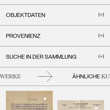
OBJEKTDATEN
PROVENIENZ
SUCHE IN DER SAMMLUNG
ÄHNLICHE
WERKE
KUN
Meiner Sammlung hinzufügen
Meiner 