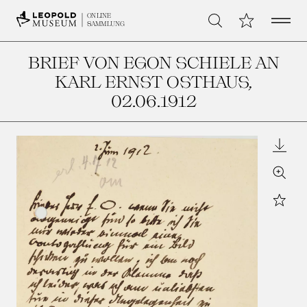
Open 
Meine Sammlu
ONLINE
Suche
SAMMLUNG
BRIEF VON EGON SCHIELE AN
KARL ERNST OSTHAUS
,
02.06.1912
Downl
Zoom
Star