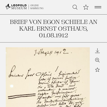
Open 
Meine Sammlu
ONLINE
Suche
SAMMLUNG
BRIEF VON EGON SCHIELE AN
KARL ERNST OSTHAUS
,
01.08.1912
Downl
Zoom
Star