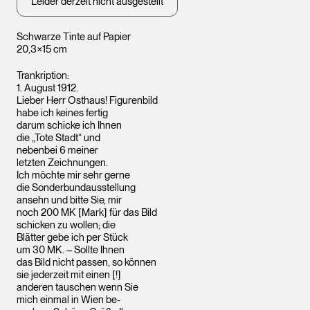
Leider derzeit nicht ausgestellt
Schwarze Tinte auf Papier
20,3×15 cm
Trankription:
1. August 1912.
Lieber Herr Osthaus! Figurenbild
habe ich keines fertig
darum schicke ich Ihnen
die „Tote Stadt“ und
nebenbei 6 meiner
letzten Zeichnungen.
Ich möchte mir sehr gerne
die Sonderbundausstellung
ansehn und bitte Sie, mir
noch 200 MK [Mark] für das Bild
schicken zu wollen; die
Blätter gebe ich per Stück
um 30 MK. – Sollte Ihnen
das Bild nicht passen, so können
sie jederzeit mit einen [!]
anderen tauschen wenn Sie
mich einmal in Wien be-