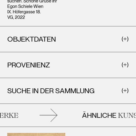
suchen. Schöne Grüße Ihr
Egon Schiele Wien
IX. Höfergasse 18.
VG, 2022
OBJEKTDATEN
PROVENIENZ
SUCHE IN DER SAMMLUNG
ÄHNLICHE
RKE
KUNS