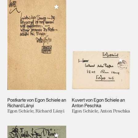
Meiner Sammlung hinzufügen
Meiner 
Postkarte von Egon Schiele an
Kuvert von Egon Schiele an
Richard Lányi
Anton Peschka
Egon Schiele, Richard Lányi
Egon Schiele, Anton Peschka
Meiner Sammlung hinzufügen