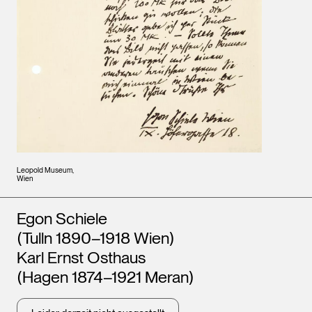
Leopold Museum,
Wien
Künstler*innen
Egon Schiele
(Tulln 1890–1918 Wien)
Karl Ernst Osthaus
(Hagen 1874–1921 Meran)