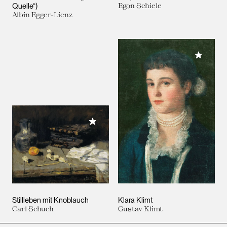
Quelle“)
Egon Schiele
Albin Egger-Lienz
Meiner 
Meiner Sammlung hinzufügen
Stillleben mit Knoblauch
Klara Klimt
Carl Schuch
Gustav Klimt