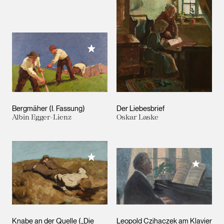
Meiner Sammlung hinzufügen
Bergmäher (I. Fassung)
Der Liebesbrief
Albin Egger-Lienz
Oskar Laske
Meiner Sammlung hinzufügen
Meiner 
Knabe an der Quelle („Die
Leopold Czihaczek am Klavier