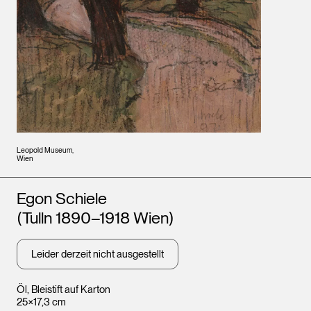
Leopold Museum,
Wien
Künstler*innen
Egon Schiele
(Tulln 1890–1918 Wien)
Leider derzeit nicht ausgestellt
Öl, Bleistift auf Karton
25×17,3 cm