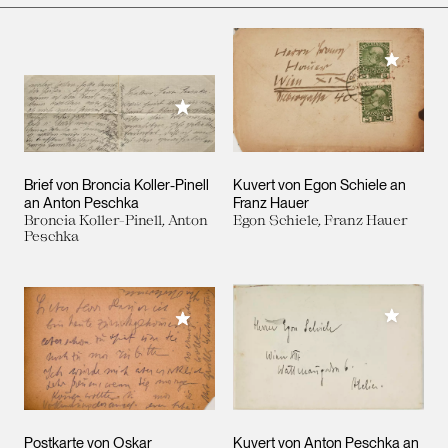
Meiner 
Meiner Sammlung hinzufügen
Brief von Broncia Koller-Pinell
Kuvert von Egon Schiele an
an Anton Peschka
Franz Hauer
Broncia Koller-Pinell, Anton
Egon Schiele, Franz Hauer
Peschka
Meiner 
Meiner Sammlung hinzufügen
Postkarte von Oskar
Kuvert von Anton Peschka an