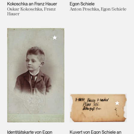
Kokoschka an Franz Hauer
Egon Schiele
Oskar Kokoschka, Franz
Anton Peschka, Egon Schiele
Hauer
Meiner Sammlung hinzufügen
Meiner 
Identitätskarte von Egon
Kuvert von Egon Schiele an