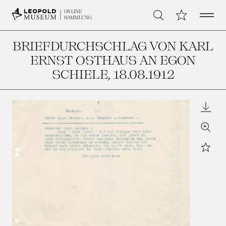
Open 
Meine Sammlu
ONLINE
Suche
SAMMLUNG
BRIEFDURCHSCHLAG VON KARL
ERNST OSTHAUS AN EGON
SCHIELE
, 18.08.1912
Downl
Zoom
Star