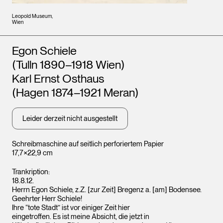
Leopold Museum,
Wien
Künstler*innen
Egon Schiele
(Tulln 1890–1918 Wien)
Karl Ernst Osthaus
(Hagen 1874–1921 Meran)
Leider derzeit nicht ausgestellt
Schreibmaschine auf seitlich perforiertem Papier
17,7×22,9 cm
Trankription:
18.8.12.
Herrn Egon Schiele, z.Z. [zur Zeit] Bregenz a. [am] Bodensee.
Geehrter Herr Schiele!
Ihre “tote Stadt” ist vor einiger Zeit hier
eingetroffen. Es ist meine Absicht, die jetzt in