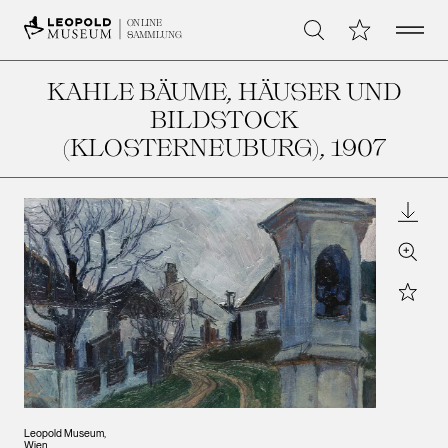
Open 
Meine Sammlu
ONLINE
Suche
SAMMLUNG
KAHLE BÄUME, HÄUSER UND
BILDSTOCK
(KLOSTERNEUBURG)
, 1907
Downl
Zoom
Star
Leopold Museum,
Wien