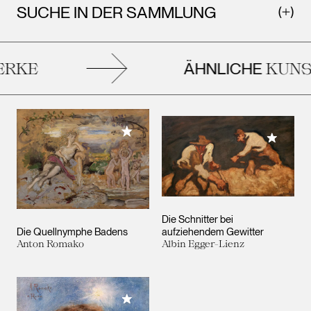
SUCHE IN DER SAMMLUNG
ÄHNLICHE
RKE
KUNS
Meiner Sammlung hinzufügen
Meiner 
Die Schnitter bei
Die Quellnymphe Badens
aufziehendem Gewitter
Anton Romako
Albin Egger-Lienz
Meiner Sammlung hinzufügen