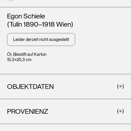
Künstler*innen
Egon Schiele
(Tulln 1890–1918 Wien)
Leider derzeit nicht ausgestellt
Öl, Bleistift auf Karton
15,3×25,3 cm
OBJEKTDATEN
PROVENIENZ