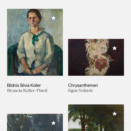
Meiner Sammlung hinzufügen
Meiner 
Bildnis Silvia Koller
Chrysanthemen
Broncia Koller-Pinell
Egon Schiele
Meiner 
Meiner Sammlung hinzufügen