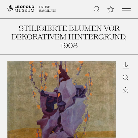
Open 
Meine Sammlu
ONLINE
Suche
SAMMLUNG
STILISIERTE BLUMEN VOR
DEKORATIVEM HINTERGRUND
,
1908
Downl
Zoom
Star