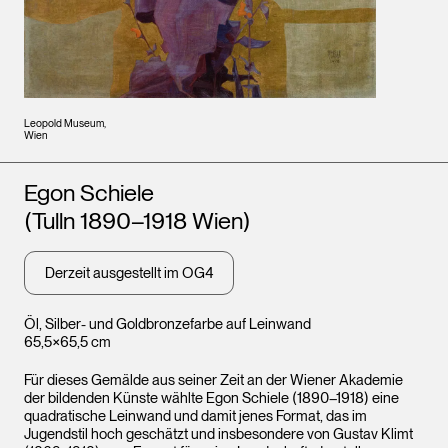
Leopold Museum,
Wien
Künstler*innen
Egon Schiele
(Tulln 1890–1918 Wien)
Derzeit ausgestellt im OG4
Öl, Silber- und Goldbronzefarbe auf Leinwand
65,5×65,5 cm
Für dieses Gemälde aus seiner Zeit an der Wiener Akademie
der bildenden Künste wählte Egon Schiele (1890–1918) eine
quadratische Leinwand und damit jenes Format, das im
Jugendstil hoch geschätzt und insbesondere von Gustav Klimt