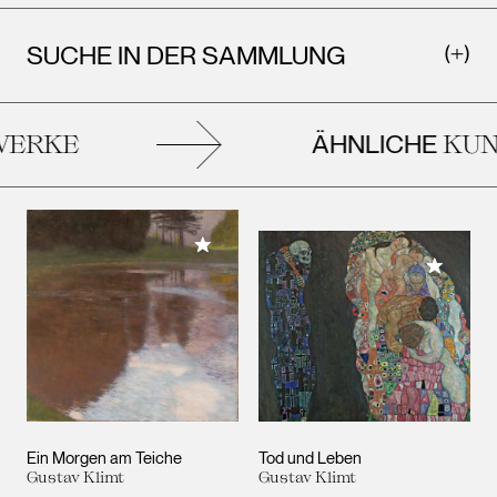
SUCHE IN DER SAMMLUNG
ÄHNLICHE
ERKE
KUNS
Meiner Sammlung hinzufügen
Meiner 
Ein Morgen am Teiche
Tod und Leben
Gustav Klimt
Gustav Klimt