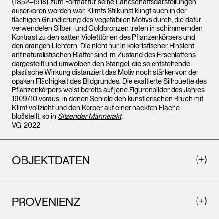
(1862–1918) zum Format für seine Landschaftsdarstellungen
auserkoren worden war. Klimts Stilkunst klingt auch in der
flächigen Grundierung des vegetabilen Motivs durch, die dafür
verwendeten Silber- und Goldbronzen treten in schimmernden
Kontrast zu den satten Violetttönen des Pflanzenkörpers und
den orangen Lichtern. Die nicht nur in koloristischer Hinsicht
antinaturalistischen Blätter sind im Zustand des Erschlaffens
dargestellt und umwölben den Stängel, die so entstehende
plastische Wirkung distanziert das Motiv noch stärker von der
opaken Flächigkeit des Bildgrundes. Die exaltierte Silhouette des
Pflanzenkörpers weist bereits auf jene Figurenbilder des Jahres
1909/10 voraus, in denen Schiele den künstlerischen Bruch mit
Klimt vollzieht und den Körper auf einer nackten Fläche
bloßstellt, so in
Sitzender Männerakt
.
VG, 2022
OBJEKTDATEN
PROVENIENZ