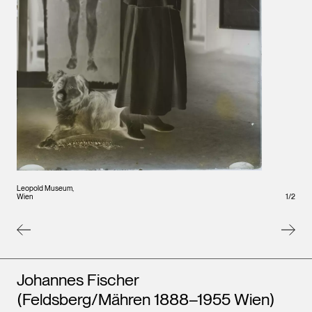
Leopo
Wien
Leopold Museum,
Wien
1
/
2
Künstler*innen
Johannes Fischer
(Feldsberg/Mähren 1888–1955 Wien)