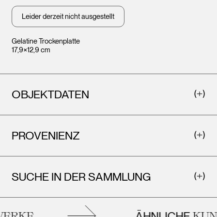
Leider derzeit nicht ausgestellt
Gelatine Trockenplatte
17,9×12,9 cm
OBJEKTDATEN
PROVENIENZ
SUCHE IN DER SAMMLUNG
ÄHNLICHE
ERKE
KUNS