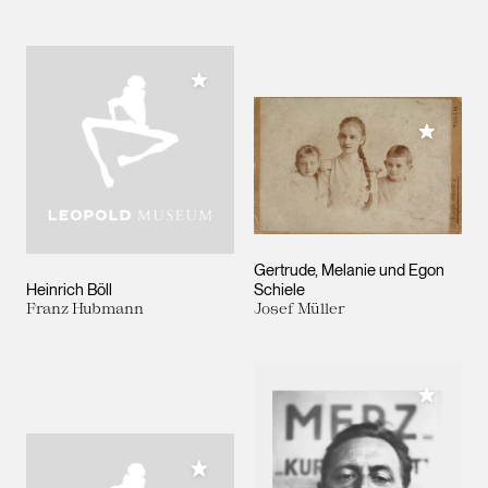
Meiner Sammlung hinzufügen
Meiner 
Gertrude, Melanie und Egon
Heinrich Böll
Schiele
Franz Hubmann
Josef Müller
Meiner 
Meiner Sammlung hinzufügen