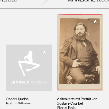
Meiner 
Meiner Sammlung hinzufügen
Oscar Hijuelos
Visitenkarte mit Porträt von
Isolde Ohlbaum
Gustave Courbet
Pierre Petit