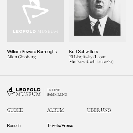
William Seward Burroughs
Kurt Schwitters
Allen Ginsberg
El Lissitzky (Lasar
Markowitsch Lissizki)
ONLINE
SAMMLUNG
SUCHE
ALBUM
ÜBER UNS
Besuch
Tickets/Preise