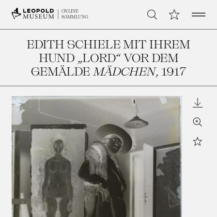
Open 
Meine Sammlu
ONLINE
Suche
SAMMLUNG
EDITH SCHIELE MIT IHREM
HUND „LORD“ VOR DEM
GEMÄLDE
MÄDCHEN
, 1917
Downl
Zoom
Star