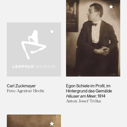
Meiner 
Meiner Sammlung hinzufügen
Carl Zuckmayer
Egon Schiele im Profil, im
Foto-Agentur Hecht
Hintergrund das Gemälde
Häuser am Meer
, 1914
Anton Josef Trčka
Meiner Sammlung hinzufügen