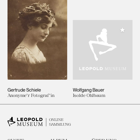
Meiner 
Gertrude Schiele
Wolfgang Bauer
Anonyme*r Fotograf*in
Isolde Ohlbaum
ONLINE
SAMMLUNG