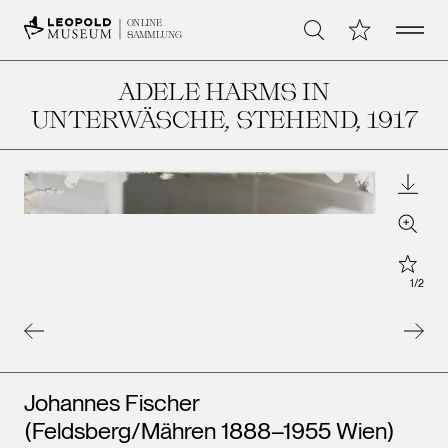
Open 
Meine Sammlu
ONLINE
Suche
SAMMLUNG
ADELE HARMS IN
UNTERWÄSCHE, STEHEND
, 1917
Downl
Zoom
Star
1
/
2
Künstler*innen
Johannes Fischer
(Feldsberg/Mähren 1888–1955 Wien)