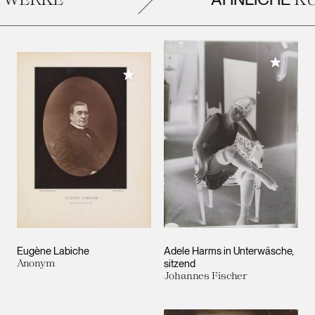
Meiner 
Meiner Sammlung hinzufügen
Eugène Labiche
Adele Harms in Unterwäsche,
Anonym
sitzend
Johannes Fischer