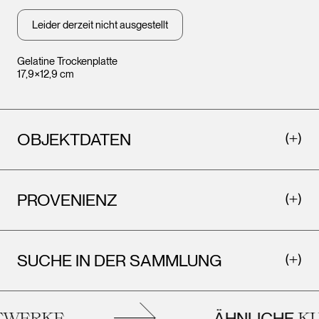
Leider derzeit nicht ausgestellt
Gelatine Trockenplatte
17,9×12,9 cm
OBJEKTDATEN
Leopo
Leopold Museum,
Wien
Wien
PROVENIENZ
SUCHE IN DER SAMMLUNG
ÄHNLICHE
WERKE
KU