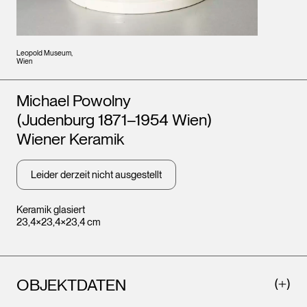
Leopold Museum,
Wien
Künstler*innen
Michael Powolny
(Judenburg 1871–1954 Wien)
Wiener Keramik
Leider derzeit nicht ausgestellt
Keramik glasiert
23,4×23,4×23,4 cm
OBJEKTDATEN