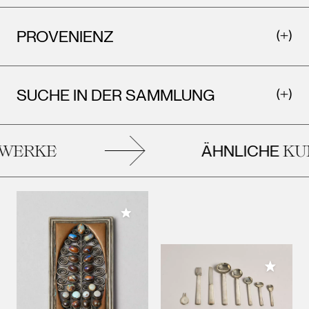
PROVENIENZ
SUCHE IN DER SAMMLUNG
ÄHNLICHE
ERKE
KUN
Meiner Sammlung hinzufügen
Meiner 