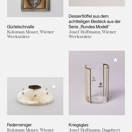
Dessertlöffel aus dem
achtteiligen Besteck aus der
Gürtelschnalle
Serie „Rundes Modell“
Koloman Moser, Wiener
Josef Hoffmann, Wiener
Werkstätte
Werkstätte
Meiner 
Meiner Sammlung hinzufügen
Federreiniger
Kriegsglas
Koloman Moser, Wiener
Josef Hoffmann, Dagobert